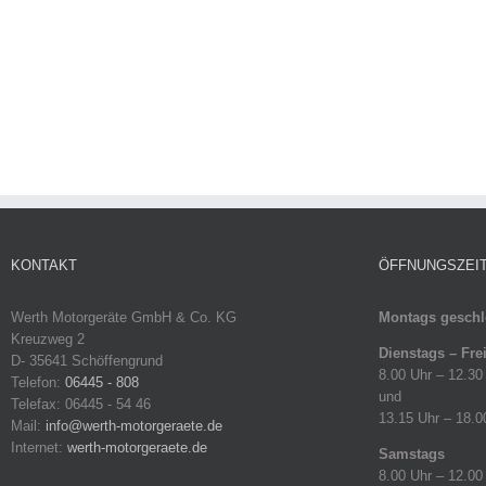
KONTAKT
ÖFFNUNGSZEI
Werth Motorgeräte GmbH & Co. KG
Montags geschl
Kreuzweg 2
Dienstags – Fre
D- 35641 Schöffengrund
8.00 Uhr – 12.30
Telefon:
06445 - 808
und
Telefax: 06445 - 54 46
13.15 Uhr – 18.0
Mail:
info@werth-motorgeraete.de
Internet:
werth-motorgeraete.de
Samstags
8.00 Uhr – 12.00