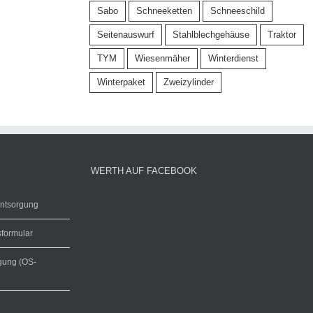
Sabo
Schneeketten
Schneeschild
Seitenauswurf
Stahlblechgehäuse
Traktor
TYM
Wiesenmäher
Winterdienst
Winterpaket
Zweizylinder
WERTH AUF FACEBOOK
entsorgung
sformular
egung (OS-