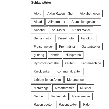
Schlagwörter
Akku
Akku-Rasenmäher
Akkubetrieben
Allrad
Allradtraktor
Aluminiumgehäuse
Angebot
AS-Motor
Aufsitzmäher
Benzinmotor
Dieselmotor
Fangkorb
Freischneider
Frontmäher
Gartentraktor
günstig
Honda
Husqvarna
Hydrostatgetriebe
kaufen
Kehrmaschine
Knicklenker
Kommunaltraktor
Lithium Ionen Akku
Motorsense
Motorsäge
Motortrimmer
Mulcher
Neuheit
Radantrieb
Rasenmäher
Rasenroboter
Rasentraktor
Rider