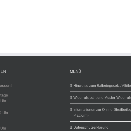
TEN
MENÜ
ossen!
Hinweise zum Batteriegesetz / Altöl
itags
Widerrufsrecht und Muster-Widerruf
 Uhr
Informationen zur Online-Streitbeil
0 Uhr
Plattform)
Datenschutzerklärung
 Uhr