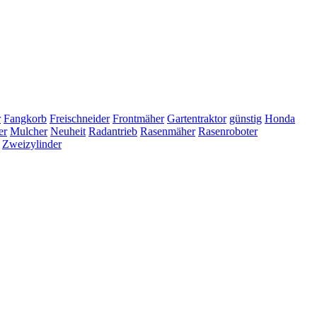
r
Fangkorb
Freischneider
Frontmäher
Gartentraktor
günstig
Honda
er
Mulcher
Neuheit
Radantrieb
Rasenmäher
Rasenroboter
Zweizylinder