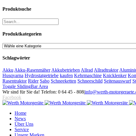
Produktsuche
Produktkategorien
Schlagwörter
Akku
Akku-Rasenmäher
Akkubetrieben
Allrad
Allradtraktor
Alumini
Husqvarna
Hydrostatgetriebe
kaufen
Kehrmaschine
Knicklenker
Kom
Rasentraktor
Rider
Sabo
Schneeketten
Schneeschild
Seitenauswurf
S
Toggle SlidingBar Area
Wir sind für Sie da! Telefon: 0 64 45 - 808
|
info@werth-motorgeraete.
Facebook
Home
News
Über Uns
Service
Unsere Marken