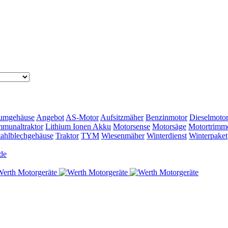
umgehäuse
Angebot
AS-Motor
Aufsitzmäher
Benzinmotor
Dieselmoto
munaltraktor
Lithium Ionen Akku
Motorsense
Motorsäge
Motortrimm
tahlblechgehäuse
Traktor
TYM
Wiesenmäher
Winterdienst
Winterpaket
de