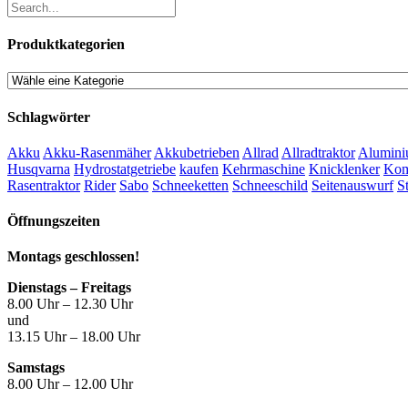
Produktkategorien
Schlagwörter
Akku
Akku-Rasenmäher
Akkubetrieben
Allrad
Allradtraktor
Alumini
Husqvarna
Hydrostatgetriebe
kaufen
Kehrmaschine
Knicklenker
Kom
Rasentraktor
Rider
Sabo
Schneeketten
Schneeschild
Seitenauswurf
S
Öffnungszeiten
Montags geschlossen!
Dienstags – Freitags
8.00 Uhr – 12.30 Uhr
und
13.15 Uhr – 18.00 Uhr
Samstags
8.00 Uhr – 12.00 Uhr