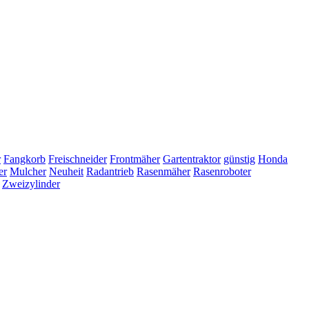
r
Fangkorb
Freischneider
Frontmäher
Gartentraktor
günstig
Honda
er
Mulcher
Neuheit
Radantrieb
Rasenmäher
Rasenroboter
Zweizylinder