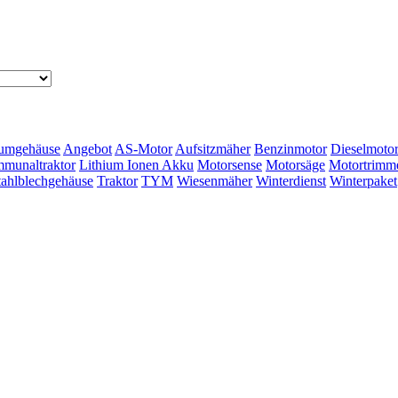
umgehäuse
Angebot
AS-Motor
Aufsitzmäher
Benzinmotor
Dieselmoto
munaltraktor
Lithium Ionen Akku
Motorsense
Motorsäge
Motortrimm
tahlblechgehäuse
Traktor
TYM
Wiesenmäher
Winterdienst
Winterpaket