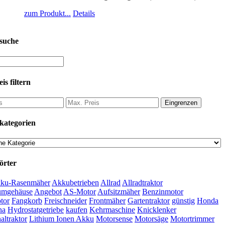
zum Produkt...
Details
suche
is filtern
Eingrenzen
kategorien
örter
ku-Rasenmäher
Akkubetrieben
Allrad
Allradtraktor
umgehäuse
Angebot
AS-Motor
Aufsitzmäher
Benzinmotor
tor
Fangkorb
Freischneider
Frontmäher
Gartentraktor
günstig
Honda
na
Hydrostatgetriebe
kaufen
Kehrmaschine
Knicklenker
ltraktor
Lithium Ionen Akku
Motorsense
Motorsäge
Motortrimmer