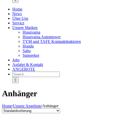
Home
News
Über Uns
Service
Unsere Marken
Husqvarna
Husqvarna Automower
TYM und TAFE Kompakttraktoren
Honda
Sabo
Sunseeker
Jobs
Anfahrt & Kontakt
ANGEBOTE
Anhänger
Home
/
Unsere Angebote
/
Anhänger