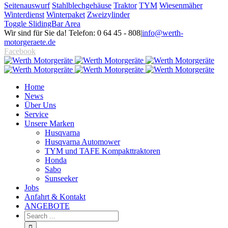
Seitenauswurf
Stahlblechgehäuse
Traktor
TYM
Wiesenmäher
Winterdienst
Winterpaket
Zweizylinder
Toggle SlidingBar Area
Wir sind für Sie da! Telefon: 0 64 45 - 808
|
info@werth-
motorgeraete.de
Facebook
Home
News
Über Uns
Service
Unsere Marken
Husqvarna
Husqvarna Automower
TYM und TAFE Kompakttraktoren
Honda
Sabo
Sunseeker
Jobs
Anfahrt & Kontakt
ANGEBOTE