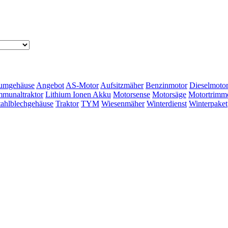
umgehäuse
Angebot
AS-Motor
Aufsitzmäher
Benzinmotor
Dieselmoto
munaltraktor
Lithium Ionen Akku
Motorsense
Motorsäge
Motortrimm
tahlblechgehäuse
Traktor
TYM
Wiesenmäher
Winterdienst
Winterpaket