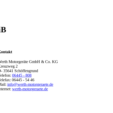
iB
ontakt
erth Motorgeräte GmbH & Co. KG
reuzweg 2
- 35641 Schöffengrund
elefon:
06445 - 808
elefax: 06445 - 54 46
ail:
info@werth-motorgeraete.de
nternet:
werth-motorgeraete.de