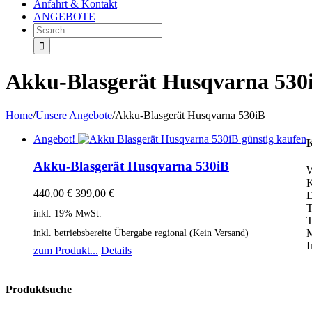
Anfahrt & Kontakt
ANGEBOTE
Akku-Blasgerät Husqvarna 530
Home
/
Unsere Angebote
/
Akku-Blasgerät Husqvarna 530iB
Angebot!
K
Akku-Blasgerät Husqvarna 530iB
W
K
440,00
€
399,00
€
D
T
inkl. 19% MwSt.
T
M
inkl. betriebsbereite Übergabe regional (Kein Versand)
I
zum Produkt...
Details
Produktsuche