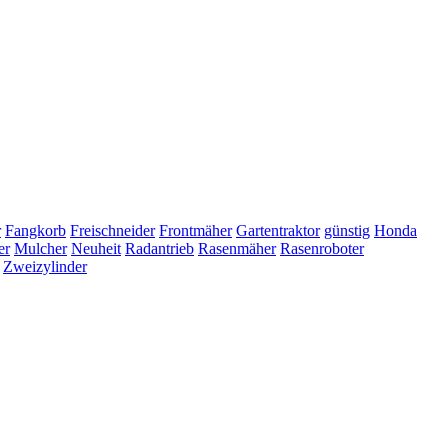
r
Fangkorb
Freischneider
Frontmäher
Gartentraktor
günstig
Honda
er
Mulcher
Neuheit
Radantrieb
Rasenmäher
Rasenroboter
Zweizylinder