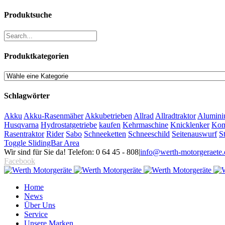
Produktsuche
Produktkategorien
Schlagwörter
Akku
Akku-Rasenmäher
Akkubetrieben
Allrad
Allradtraktor
Alumini
Husqvarna
Hydrostatgetriebe
kaufen
Kehrmaschine
Knicklenker
Kom
Rasentraktor
Rider
Sabo
Schneeketten
Schneeschild
Seitenauswurf
S
Toggle SlidingBar Area
Wir sind für Sie da! Telefon: 0 64 45 - 808
|
info@werth-motorgeraete.
Facebook
Home
News
Über Uns
Service
Unsere Marken