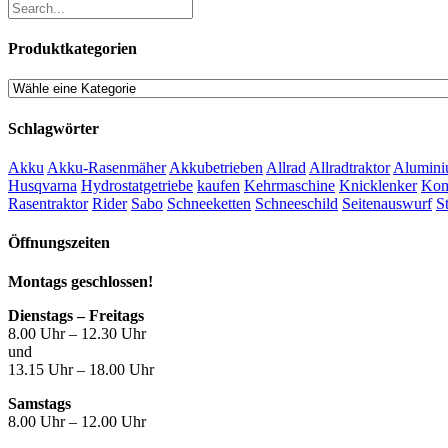
Produktkategorien
Schlagwörter
Akku
Akku-Rasenmäher
Akkubetrieben
Allrad
Allradtraktor
Alumini
Husqvarna
Hydrostatgetriebe
kaufen
Kehrmaschine
Knicklenker
Kom
Rasentraktor
Rider
Sabo
Schneeketten
Schneeschild
Seitenauswurf
S
Öffnungszeiten
Montags geschlossen!
Dienstags – Freitags
8.00 Uhr – 12.30 Uhr
und
13.15 Uhr – 18.00 Uhr
Samstags
8.00 Uhr – 12.00 Uhr