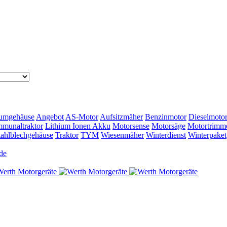
umgehäuse
Angebot
AS-Motor
Aufsitzmäher
Benzinmotor
Dieselmoto
munaltraktor
Lithium Ionen Akku
Motorsense
Motorsäge
Motortrimm
tahlblechgehäuse
Traktor
TYM
Wiesenmäher
Winterdienst
Winterpaket
de