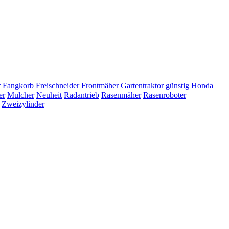
r
Fangkorb
Freischneider
Frontmäher
Gartentraktor
günstig
Honda
er
Mulcher
Neuheit
Radantrieb
Rasenmäher
Rasenroboter
Zweizylinder