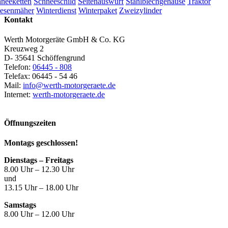
neeketten
Schneeschild
Seitenauswurf
Stahlblechgehäuse
Traktor
esenmäher
Winterdienst
Winterpaket
Zweizylinder
Kontakt
Werth Motorgeräte GmbH & Co. KG
Kreuzweg 2
D- 35641 Schöffengrund
Telefon:
06445 - 808
Telefax: 06445 - 54 46
Mail:
info@werth-motorgeraete.de
Internet:
werth-motorgeraete.de
Öffnungszeiten
Montags geschlossen!
Dienstags – Freitags
8.00 Uhr – 12.30 Uhr
und
13.15 Uhr – 18.00 Uhr
Samstags
8.00 Uhr – 12.00 Uhr