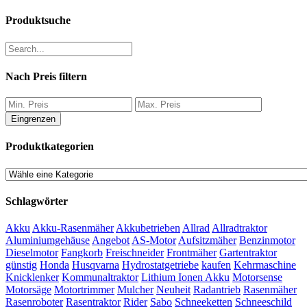
Produktsuche
Nach Preis filtern
Eingrenzen
Produktkategorien
Schlagwörter
Akku
Akku-Rasenmäher
Akkubetrieben
Allrad
Allradtraktor
Aluminiumgehäuse
Angebot
AS-Motor
Aufsitzmäher
Benzinmotor
Dieselmotor
Fangkorb
Freischneider
Frontmäher
Gartentraktor
günstig
Honda
Husqvarna
Hydrostatgetriebe
kaufen
Kehrmaschine
Knicklenker
Kommunaltraktor
Lithium Ionen Akku
Motorsense
Motorsäge
Motortrimmer
Mulcher
Neuheit
Radantrieb
Rasenmäher
Rasenroboter
Rasentraktor
Rider
Sabo
Schneeketten
Schneeschild