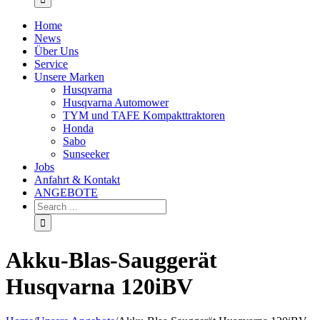
Home
News
Über Uns
Service
Unsere Marken
Husqvarna
Husqvarna Automower
TYM und TAFE Kompakttraktoren
Honda
Sabo
Sunseeker
Jobs
Anfahrt & Kontakt
ANGEBOTE
Akku-Blas-Sauggerät
Husqvarna 120iBV