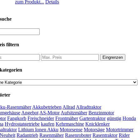
zum Produkt...
Details
suche
is filtern
Eingrenzen
kategorien
örter
ku-Rasenmäher
Akkubetrieben
Allrad
Allradtraktor
umgehäuse
Angebot
AS-Motor
Aufsitzmäher
Benzinmotor
tor
Fangkorb
Freischneider
Frontmäher
Gartentraktor
günstig
Honda
na
Hydrostatgetriebe
kaufen
Kehrmaschine
Knicklenker
ltraktor
Lithium Ionen Akku
Motorsense
Motorsäge
Motortrimmer
Neuheit
Radantrieb
Rasenmäher
Rasenroboter
Rasentraktor
Rider