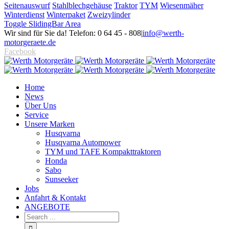
Seitenauswurf
Stahlblechgehäuse
Traktor
TYM
Wiesenmäher
Winterdienst
Winterpaket
Zweizylinder
Toggle SlidingBar Area
Wir sind für Sie da! Telefon: 0 64 45 - 808
|
info@werth-
motorgeraete.de
Facebook
Home
News
Über Uns
Service
Unsere Marken
Husqvarna
Husqvarna Automower
TYM und TAFE Kompakttraktoren
Honda
Sabo
Sunseeker
Jobs
Anfahrt & Kontakt
ANGEBOTE