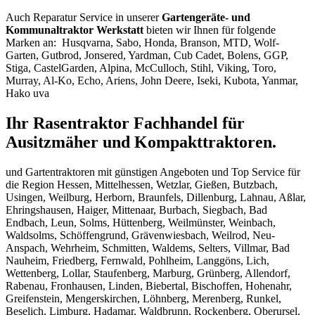
Auch Reparatur Service in unserer
Gartengeräte- und
Kommunaltraktor Werkstatt
bieten wir Ihnen für folgende
Marken an: Husqvarna, Sabo, Honda, Branson, MTD, Wolf-
Garten, Gutbrod, Jonsered, Yardman, Cub Cadet, Bolens, GGP,
Stiga, CastelGarden, Alpina, McCulloch, Stihl, Viking, Toro,
Murray, Al-Ko, Echo, Ariens, John Deere, Iseki, Kubota, Yanmar,
Hako uva
Ihr Rasentraktor Fachhandel für
Ausitzmäher und Kompakttraktoren.
und Gartentraktoren mit günstigen Angeboten und Top Service für
die Region Hessen, Mittelhessen, Wetzlar, Gießen, Butzbach,
Usingen, Weilburg, Herborn, Braunfels, Dillenburg, Lahnau, Aßlar,
Ehringshausen, Haiger, Mittenaar, Burbach, Siegbach, Bad
Endbach, Leun, Solms, Hüttenberg, Weilmünster, Weinbach,
Waldsolms, Schöffengrund, Grävenwiesbach, Weilrod, Neu-
Anspach, Wehrheim, Schmitten, Waldems, Selters, Villmar, Bad
Nauheim, Friedberg, Fernwald, Pohlheim, Langgöns, Lich,
Wettenberg, Lollar, Staufenberg, Marburg, Grünberg, Allendorf,
Rabenau, Fronhausen, Linden, Biebertal, Bischoffen, Hohenahr,
Greifenstein, Mengerskirchen, Löhnberg, Merenberg, Runkel,
Beselich, Limburg, Hadamar, Waldbrunn, Rockenberg, Oberursel,