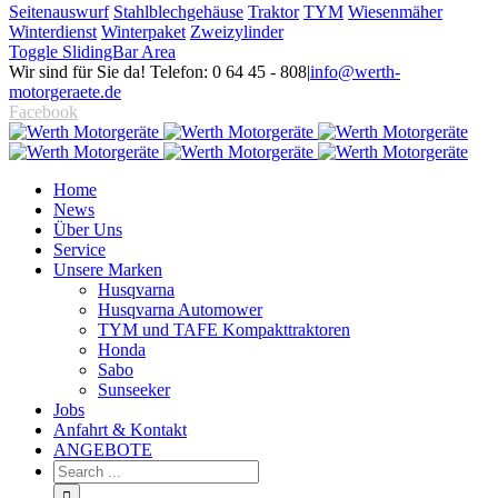
Seitenauswurf
Stahlblechgehäuse
Traktor
TYM
Wiesenmäher
Winterdienst
Winterpaket
Zweizylinder
Toggle SlidingBar Area
Wir sind für Sie da! Telefon: 0 64 45 - 808
|
info@werth-
motorgeraete.de
Facebook
Home
News
Über Uns
Service
Unsere Marken
Husqvarna
Husqvarna Automower
TYM und TAFE Kompakttraktoren
Honda
Sabo
Sunseeker
Jobs
Anfahrt & Kontakt
ANGEBOTE