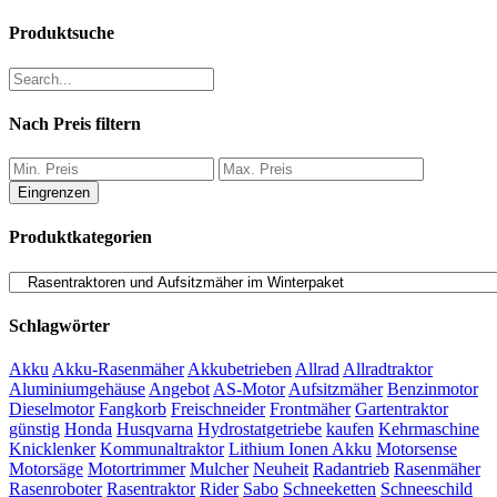
Produktsuche
Nach Preis filtern
Eingrenzen
Produktkategorien
Schlagwörter
Akku
Akku-Rasenmäher
Akkubetrieben
Allrad
Allradtraktor
Aluminiumgehäuse
Angebot
AS-Motor
Aufsitzmäher
Benzinmotor
Dieselmotor
Fangkorb
Freischneider
Frontmäher
Gartentraktor
günstig
Honda
Husqvarna
Hydrostatgetriebe
kaufen
Kehrmaschine
Knicklenker
Kommunaltraktor
Lithium Ionen Akku
Motorsense
Motorsäge
Motortrimmer
Mulcher
Neuheit
Radantrieb
Rasenmäher
Rasenroboter
Rasentraktor
Rider
Sabo
Schneeketten
Schneeschild