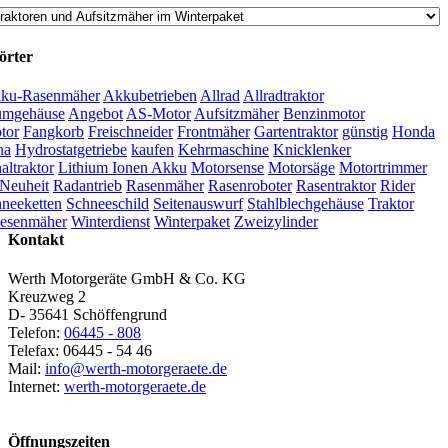
örter
ku-Rasenmäher
Akkubetrieben
Allrad
Allradtraktor
umgehäuse
Angebot
AS-Motor
Aufsitzmäher
Benzinmotor
tor
Fangkorb
Freischneider
Frontmäher
Gartentraktor
günstig
Honda
na
Hydrostatgetriebe
kaufen
Kehrmaschine
Knicklenker
ltraktor
Lithium Ionen Akku
Motorsense
Motorsäge
Motortrimmer
Neuheit
Radantrieb
Rasenmäher
Rasenroboter
Rasentraktor
Rider
neeketten
Schneeschild
Seitenauswurf
Stahlblechgehäuse
Traktor
esenmäher
Winterdienst
Winterpaket
Zweizylinder
Kontakt
Werth Motorgeräte GmbH & Co. KG
Kreuzweg 2
D- 35641 Schöffengrund
Telefon:
06445 - 808
Telefax: 06445 - 54 46
Mail:
info@werth-motorgeraete.de
Internet:
werth-motorgeraete.de
Öffnungszeiten