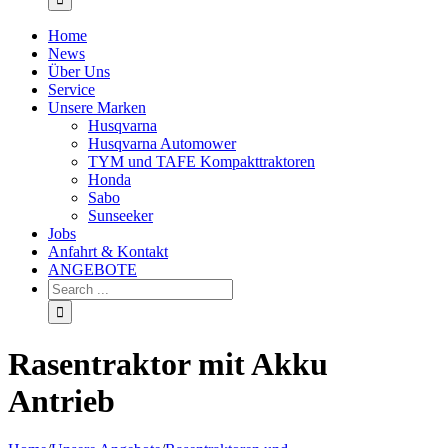
Home
News
Über Uns
Service
Unsere Marken
Husqvarna
Husqvarna Automower
TYM und TAFE Kompakttraktoren
Honda
Sabo
Sunseeker
Jobs
Anfahrt & Kontakt
ANGEBOTE
Rasentraktor mit Akku
Antrieb