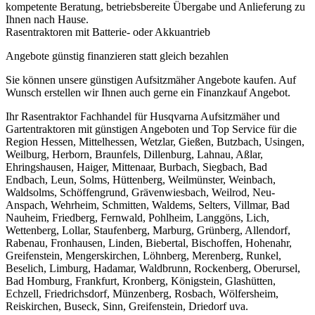
kompetente Beratung, betriebsbereite Übergabe und Anlieferung zu
Ihnen nach Hause.
Rasentraktoren mit Batterie- oder Akkuantrieb
Angebote günstig finanzieren statt gleich bezahlen
Sie können unsere günstigen Aufsitzmäher Angebote kaufen. Auf
Wunsch erstellen wir Ihnen auch gerne ein Finanzkauf Angebot.
Ihr Rasentraktor Fachhandel für Husqvarna Aufsitzmäher und
Gartentraktoren mit günstigen Angeboten und Top Service für die
Region Hessen, Mittelhessen, Wetzlar, Gießen, Butzbach, Usingen,
Weilburg, Herborn, Braunfels, Dillenburg, Lahnau, Aßlar,
Ehringshausen, Haiger, Mittenaar, Burbach, Siegbach, Bad
Endbach, Leun, Solms, Hüttenberg, Weilmünster, Weinbach,
Waldsolms, Schöffengrund, Grävenwiesbach, Weilrod, Neu-
Anspach, Wehrheim, Schmitten, Waldems, Selters, Villmar, Bad
Nauheim, Friedberg, Fernwald, Pohlheim, Langgöns, Lich,
Wettenberg, Lollar, Staufenberg, Marburg, Grünberg, Allendorf,
Rabenau, Fronhausen, Linden, Biebertal, Bischoffen, Hohenahr,
Greifenstein, Mengerskirchen, Löhnberg, Merenberg, Runkel,
Beselich, Limburg, Hadamar, Waldbrunn, Rockenberg, Oberursel,
Bad Homburg, Frankfurt, Kronberg, Königstein, Glashütten,
Echzell, Friedrichsdorf, Münzenberg, Rosbach, Wölfersheim,
Reiskirchen, Buseck, Sinn, Greifenstein, Driedorf uva.