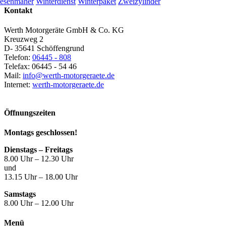
esenmäher
Winterdienst
Winterpaket
Zweizylinder
Kontakt
Werth Motorgeräte GmbH & Co. KG
Kreuzweg 2
D- 35641 Schöffengrund
Telefon:
06445 - 808
Telefax: 06445 - 54 46
Mail:
info@werth-motorgeraete.de
Internet:
werth-motorgeraete.de
Öffnungszeiten
Montags geschlossen!
Dienstags – Freitags
8.00 Uhr – 12.30 Uhr
und
13.15 Uhr – 18.00 Uhr
Samstags
8.00 Uhr – 12.00 Uhr
Menü