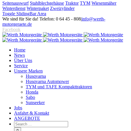
Seitenauswurf
Stahlblechgehäuse
Traktor
TYM
Wiesenmäher
Winterdienst
Winterpaket
Zweizylinder
Toggle SlidingBar Area
Wir sind für Sie da! Telefon: 0 64 45 - 808
|
info@werth-
motorgeraete.de
Facebook
Home
News
Über Uns
Service
Unsere Marken
Husqvarna
Husqvarna Automower
TYM und TAFE Kompakttraktoren
Honda
Sabo
Sunseeker
Jobs
Anfahrt & Kontakt
ANGEBOTE