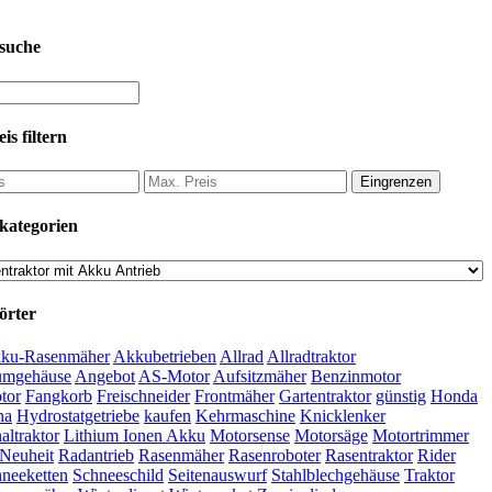
suche
is filtern
Eingrenzen
kategorien
örter
ku-Rasenmäher
Akkubetrieben
Allrad
Allradtraktor
umgehäuse
Angebot
AS-Motor
Aufsitzmäher
Benzinmotor
tor
Fangkorb
Freischneider
Frontmäher
Gartentraktor
günstig
Honda
na
Hydrostatgetriebe
kaufen
Kehrmaschine
Knicklenker
ltraktor
Lithium Ionen Akku
Motorsense
Motorsäge
Motortrimmer
Neuheit
Radantrieb
Rasenmäher
Rasenroboter
Rasentraktor
Rider
neeketten
Schneeschild
Seitenauswurf
Stahlblechgehäuse
Traktor