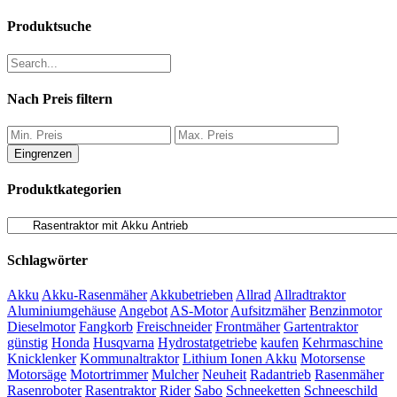
Produktsuche
Nach Preis filtern
Eingrenzen
Produktkategorien
Schlagwörter
Akku
Akku-Rasenmäher
Akkubetrieben
Allrad
Allradtraktor
Aluminiumgehäuse
Angebot
AS-Motor
Aufsitzmäher
Benzinmotor
Dieselmotor
Fangkorb
Freischneider
Frontmäher
Gartentraktor
günstig
Honda
Husqvarna
Hydrostatgetriebe
kaufen
Kehrmaschine
Knicklenker
Kommunaltraktor
Lithium Ionen Akku
Motorsense
Motorsäge
Motortrimmer
Mulcher
Neuheit
Radantrieb
Rasenmäher
Rasenroboter
Rasentraktor
Rider
Sabo
Schneeketten
Schneeschild