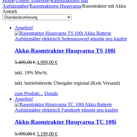
Home
/
Unsere Angebote
/
Rasentraktoren und
Aufsitzmäher
/
Rasentraktoren Husqvarna
/
Rasentraktor mit Akku
Antrieb
Angebot!
Akku-Rasentraktor Husqvarna TS 100i
5.499,00
€
4.999,00
€
inkl. 19% MwSt.
inkl. betriebsbereite Übergabe regional (Kein Versand)
zum Produkt...
Details
Angebot!
Akku-Rasentraktor Husqvarna TC 100i
5.999,00
€
5.199,00
€