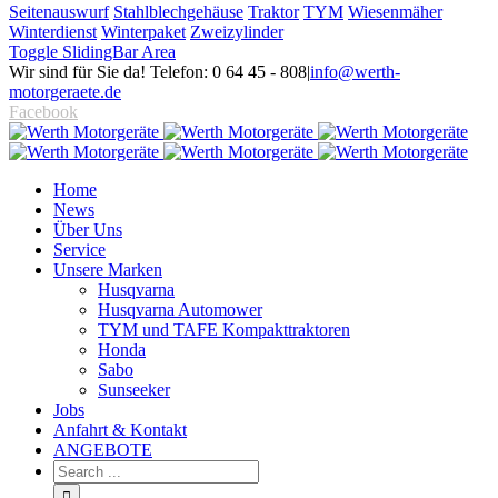
Seitenauswurf
Stahlblechgehäuse
Traktor
TYM
Wiesenmäher
Winterdienst
Winterpaket
Zweizylinder
Toggle SlidingBar Area
Wir sind für Sie da! Telefon: 0 64 45 - 808
|
info@werth-
motorgeraete.de
Facebook
Home
News
Über Uns
Service
Unsere Marken
Husqvarna
Husqvarna Automower
TYM und TAFE Kompakttraktoren
Honda
Sabo
Sunseeker
Jobs
Anfahrt & Kontakt
ANGEBOTE