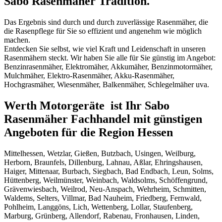
Sabo Rasenmäher Tradition.
Das Ergebnis sind durch und durch zuverlässige Rasenmäher, die
die Rasenpflege für Sie so effizient und angenehm wie möglich
machen.
Entdecken Sie selbst, wie viel Kraft und Leidenschaft in unseren
Rasenmähern steckt. Wir haben Sie alle für Sie günstig im Angebot:
Benzinrasenmäher, Elektromäher, Akkumäher, Benzinmotormäher,
Mulchmäher, Elektro-Rasenmäher, Akku-Rasenmäher,
Hochgrasmäher, Wiesenmäher, Balkenmäher, Schlegelmäher uva.
Werth Motorgeräte ist
Ihr Sabo
Rasenmäher Fachhandel mit günstigen
Angeboten
für die Region Hessen
Mittelhessen, Wetzlar, Gießen, Butzbach, Usingen, Weilburg,
Herborn, Braunfels, Dillenburg, Lahnau, Aßlar, Ehringshausen,
Haiger, Mittenaar, Burbach, Siegbach, Bad Endbach, Leun, Solms,
Hüttenberg, Weilmünster, Weinbach, Waldsolms, Schöffengrund,
Grävenwiesbach, Weilrod, Neu-Anspach, Wehrheim, Schmitten,
Waldems, Selters, Villmar, Bad Nauheim, Friedberg, Fernwald,
Pohlheim, Langgöns, Lich, Wettenberg, Lollar, Staufenberg,
Marburg, Grünberg, Allendorf, Rabenau, Fronhausen, Linden,