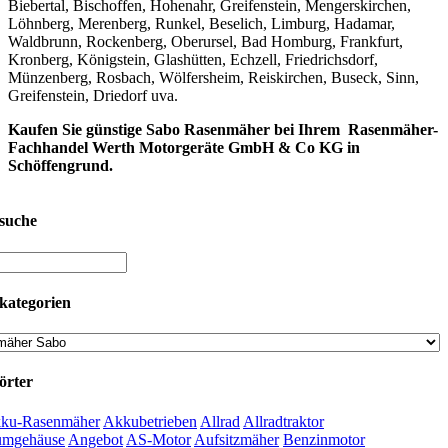
Biebertal, Bischoffen, Hohenahr, Greifenstein, Mengerskirchen,
Löhnberg, Merenberg, Runkel, Beselich, Limburg, Hadamar,
Waldbrunn, Rockenberg, Oberursel, Bad Homburg, Frankfurt,
Kronberg, Königstein, Glashütten, Echzell, Friedrichsdorf,
Münzenberg, Rosbach, Wölfersheim, Reiskirchen, Buseck, Sinn,
Greifenstein, Driedorf uva.
Kaufen Sie günstige Sabo Rasenmäher bei Ihrem Rasenmäher-
Fachhandel Werth Motorgeräte GmbH & Co KG in
Schöffengrund.
suche
kategorien
örter
ku-Rasenmäher
Akkubetrieben
Allrad
Allradtraktor
umgehäuse
Angebot
AS-Motor
Aufsitzmäher
Benzinmotor