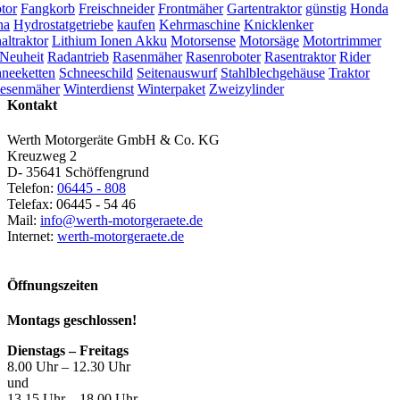
tor
Fangkorb
Freischneider
Frontmäher
Gartentraktor
günstig
Honda
na
Hydrostatgetriebe
kaufen
Kehrmaschine
Knicklenker
ltraktor
Lithium Ionen Akku
Motorsense
Motorsäge
Motortrimmer
Neuheit
Radantrieb
Rasenmäher
Rasenroboter
Rasentraktor
Rider
neeketten
Schneeschild
Seitenauswurf
Stahlblechgehäuse
Traktor
esenmäher
Winterdienst
Winterpaket
Zweizylinder
Kontakt
Werth Motorgeräte GmbH & Co. KG
Kreuzweg 2
D- 35641 Schöffengrund
Telefon:
06445 - 808
Telefax: 06445 - 54 46
Mail:
info@werth-motorgeraete.de
Internet:
werth-motorgeraete.de
Öffnungszeiten
Montags geschlossen!
Dienstags – Freitags
8.00 Uhr – 12.30 Uhr
und
13.15 Uhr – 18.00 Uhr