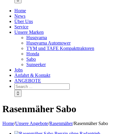
Home
News
Über Uns
Service
Unsere Marken
Husqvarna
Husqvarna Automower
TYM und TAFE Kompakttraktoren
Honda
Sabo
Sunseeker
Jobs
Anfahrt & Kontakt
ANGEBOTE
Rasenmäher Sabo
Home
/
Unsere Angebote
/
Rasenmäher
/
Rasenmäher Sabo