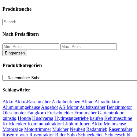
Produktsuche
Nach Preis filtern
Eingrenzen
Produktkategorien
Schlagwörter
Akku
Akku-Rasenmäher
Akkubetrieben
Allrad
Allradtraktor
Aluminiumgehäuse
Angebot
AS-Motor
Aufsitzmäher
Benzinmotor
Dieselmotor
Fangkorb
Freischneider
Frontmäher
Gartentraktor
günstig
Honda
Husqvarna
Hydrostatgetriebe
kaufen
Kehrmaschine
Knicklenker
Kommunaltraktor
Lithium Ionen Akku
Motorsense
Motorsäge
Motortrimmer
Mulcher
Neuheit
Radantrieb
Rasenmäher
Rasenroboter
Rasentraktor
Rider
Sabo
Schneeketten
Schneeschild