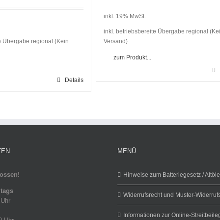
inkl. 19% MwSt.
inkl. betriebsbereite Übergabe regional (Ke
te Übergabe regional (Kein
Versand)
zum Produkt...
Details
TEN
MENÜ
ossen!
Hinweise zum Batteriegesetz / Altöl
itags
Widerrufsrecht und Muster-Widerruf
 Uhr
Informationen zur Online-Streitbeil