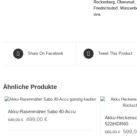
Rockenberg, Oberursel, 
Friedrichsdorf, Münzenb
uva.
Share On Facebook
Tweet This Product
Ähnliche Produkte
Angebot!
Angebot!
Akku-Rasenmäher Sabo 40-Accu
Akku-Heckensc
499,00
€
549,00
€
522iHDR60
599,
666,00
€