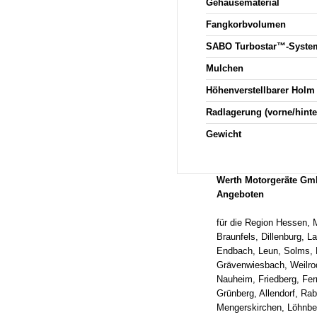
Gehäusematerial
Fangkorbvolumen
SABO Turbostar™-Syste
Mulchen
Höhenverstellbarer Holm
Radlagerung (vorne/hinte
Gewicht
Werth Motorgeräte Gm
Angeboten
für die Region Hessen, 
Braunfels, Dillenburg, L
Endbach, Leun, Solms, 
Grävenwiesbach, Weilro
Nauheim, Friedberg, Fer
Grünberg, Allendorf, Rab
Mengerskirchen, Löhnbe