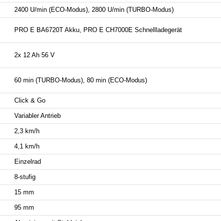
2400 U/min (ECO-Modus), 2800 U/min (TURBO-Modus)
PRO E BA6720T Akku, PRO E CH7000E Schnellladegerät
2x 12 Ah 56 V
60 min (TURBO-Modus), 80 min (ECO-Modus)
Click & Go
Variabler Antrieb
2,3 km/h
4,1 km/h
Einzelrad
8-stufig
15 mm
95 mm