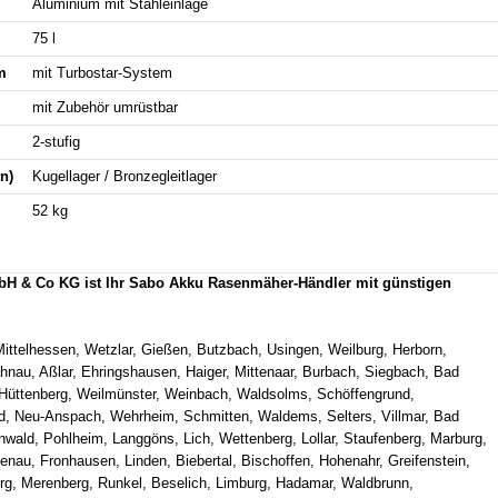
Aluminium mit Stahleinlage
75 l
m
mit Turbostar-System
mit Zubehör umrüstbar
2-stufig
n)
Kugellager / Bronzegleitlager
52 kg
bH & Co KG ist Ihr Sabo Akku Rasenmäher-Händler mit günstigen
Mittelhessen, Wetzlar, Gießen, Butzbach, Usingen, Weilburg, Herborn,
ahnau, Aßlar, Ehringshausen, Haiger, Mittenaar, Burbach, Siegbach, Bad
Hüttenberg, Weilmünster, Weinbach, Waldsolms, Schöffengrund,
d, Neu-Anspach, Wehrheim, Schmitten, Waldems, Selters, Villmar, Bad
nwald, Pohlheim, Langgöns, Lich, Wettenberg, Lollar, Staufenberg, Marburg,
enau, Fronhausen, Linden, Biebertal, Bischoffen, Hohenahr, Greifenstein,
rg, Merenberg, Runkel, Beselich, Limburg, Hadamar, Waldbrunn,