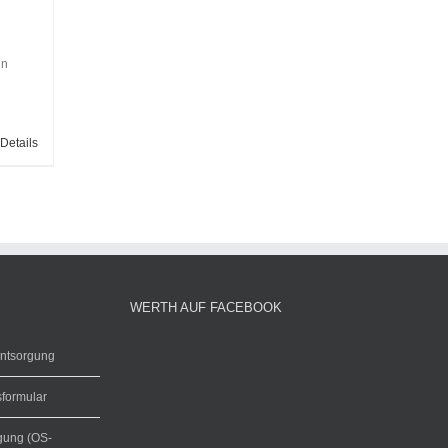
in
Details
WERTH AUF FACEBOOK
entsorgung
sformular
egung (OS-