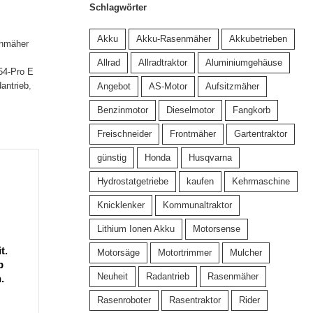
Schlagwörter
Akku
Akku-Rasenmäher
Akkubetrieben
nmäher
Allrad
Allradtraktor
Aluminiumgehäuse
54-Pro E
antrieb
,
Angebot
AS-Motor
Aufsitzmäher
Benzinmotor
Dieselmotor
Fangkorb
Freischneider
Frontmäher
Gartentraktor
günstig
Honda
Husqvarna
Hydrostatgetriebe
kaufen
Kehrmaschine
Knicklenker
Kommunaltraktor
Lithium Ionen Akku
Motorsense
t.
Motorsäge
Motortrimmer
Mulcher
b
Neuheit
Radantrieb
Rasenmäher
.
Rasenroboter
Rasentraktor
Rider