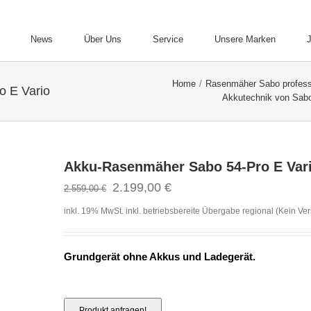
News
Über Uns
Service
Unsere Marken
Home
/
Rasenmäher Sabo professi
 E Vario
Akkutechnik von Sab
Akku-Rasenmäher Sabo 54-Pro E Var
2.199,00
€
2.559,00
€
inkl. 19% MwSt.
inkl. betriebsbereite Übergabe regional (Kein Ve
Grundgerät ohne Akkus und Ladegerät
.