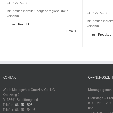
inkl. 19% MwSt.
inkl. betriebsbereite Übergabe regional (Kein
inkl. 19% MwSt.
Versand)
inkl. betriebsberei
zum Produkt...
Versand)
Details
zum Produkt...
KONTAKT
ÖFFNUNGSZEI
Werth Motorgeräte GmbH & Co. KG
Montags geschl
Kreuzweg 2
Dienstags – Fre
D- 35641 Schöffengrund
8.00 Uhr – 12.30
Telefon:
06445 - 808
und
Telefax: 06445 - 54 46