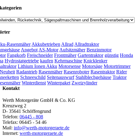
kategorien
örter
ku-Rasenmäher
Akkubetrieben
Allrad
Allradtraktor
umgehäuse
Angebot
AS-Motor
Aufsitzmäher
Benzinmotor
tor
Fangkorb
Freischneider
Frontmäher
Gartentraktor
günstig
Honda
na
Hydrostatgetriebe
kaufen
Kehrmaschine
Knicklenker
ltraktor
Lithium Ionen Akku
Motorsense
Motorsäge
Motortrimmer
Neuheit
Radantrieb
Rasenmäher
Rasenroboter
Rasentraktor
Rider
neeketten
Schneeschild
Seitenauswurf
Stahlblechgehäuse
Traktor
esenmäher
Winterdienst
Winterpaket
Zweizylinder
Kontakt
Werth Motorgeräte GmbH & Co. KG
Kreuzweg 2
D- 35641 Schöffengrund
Telefon:
06445 - 808
Telefax: 06445 - 54 46
Mail:
info@werth-motorgeraete.de
Internet:
werth-motorgeraete.de