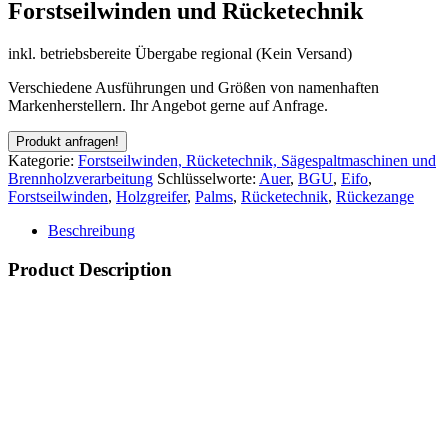
Forstseilwinden und Rücketechnik
inkl. betriebsbereite Übergabe regional (Kein Versand)
Verschiedene Ausführungen und Größen von namenhaften
Markenherstellern. Ihr Angebot gerne auf Anfrage.
Kategorie:
Forstseilwinden, Rücketechnik, Sägespaltmaschinen und
Brennholzverarbeitung
Schlüsselworte:
Auer
,
BGU
,
Eifo
,
Forstseilwinden
,
Holzgreifer
,
Palms
,
Rücketechnik
,
Rückezange
Beschreibung
Product Description