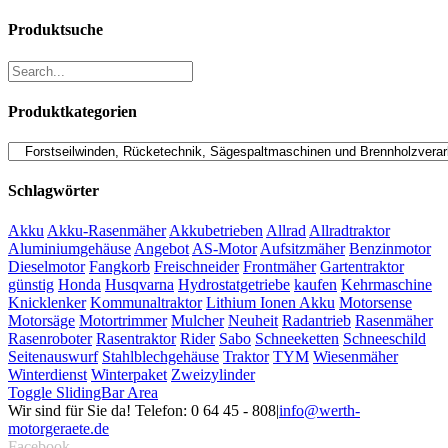
Produktsuche
Produktkategorien
Schlagwörter
Akku
Akku-Rasenmäher
Akkubetrieben
Allrad
Allradtraktor
Aluminiumgehäuse
Angebot
AS-Motor
Aufsitzmäher
Benzinmotor
Dieselmotor
Fangkorb
Freischneider
Frontmäher
Gartentraktor
günstig
Honda
Husqvarna
Hydrostatgetriebe
kaufen
Kehrmaschine
Knicklenker
Kommunaltraktor
Lithium Ionen Akku
Motorsense
Motorsäge
Motortrimmer
Mulcher
Neuheit
Radantrieb
Rasenmäher
Rasenroboter
Rasentraktor
Rider
Sabo
Schneeketten
Schneeschild
Seitenauswurf
Stahlblechgehäuse
Traktor
TYM
Wiesenmäher
Winterdienst
Winterpaket
Zweizylinder
Toggle SlidingBar Area
Wir sind für Sie da! Telefon: 0 64 45 - 808
|
info@werth-
motorgeraete.de
Facebook