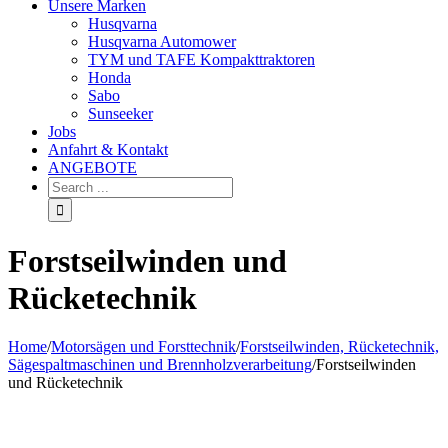
Unsere Marken
Husqvarna
Husqvarna Automower
TYM und TAFE Kompakttraktoren
Honda
Sabo
Sunseeker
Jobs
Anfahrt & Kontakt
ANGEBOTE
Forstseilwinden und
Rücketechnik
Home
/
Motorsägen und Forsttechnik
/
Forstseilwinden, Rücketechnik,
Sägespaltmaschinen und Brennholzverarbeitung
/
Forstseilwinden
und Rücketechnik