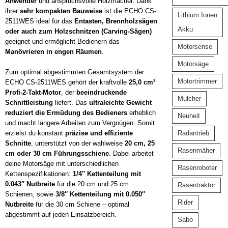
Anwender
und anspruchsvolle Holzmacher. Dank
ihrer
sehr kompakten Bauweise
ist die ECHO CS-
Lithium Ionen
2511WES ideal für das
Entasten, Brennholzsägen
Akku
oder auch zum Holzschnitzen (Carving-Sägen)
geeignet und ermöglicht Bedienern das
Motorsense
Manövrieren in engen Räumen
.
Motorsäge
Zum optimal abgestimmten Gesamtsystem der
Motortrimmer
ECHO CS-2511WES gehört der kraftvolle
25,0 cm³
Profi-2-Takt-Motor
, der
beeindruckende
Mulcher
Schnittleistung
liefert. Das
ultraleichte Gewicht
reduziert die Ermüdung des Bedieners
erheblich
Neuheit
und macht längere Arbeiten zum Vergnügen. Somit
Radantrieb
erzielst du konstant
präzise und effiziente
Schnitte
, unterstützt von der wahlweise
20 cm, 25
Rasenmäher
cm oder 30 cm Führungsschiene
. Dabei arbeitet
deine Motorsäge mit unterschiedlichen
Rasenroboter
Kettenspezifikationen:
1/4″ Kettenteilung mit
0.043″ Nutbreite
für die 20 cm und 25 cm
Rasentraktor
Schienen, sowie
3/8″ Kettenteilung mit 0.050″
Rider
Nutbreite
für die 30 cm Schiene – optimal
abgestimmt auf jeden Einsatzbereich.
Sabo