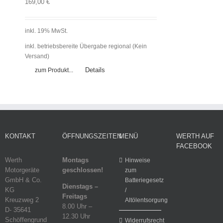
169,00
€
inkl. 19% MwSt.
inkl. betriebsbereite Übergabe regional (Kein
Versand)
Details
zum Produkt...
KONTAKT
ÖFFNUNGSZEITEN
MENÜ
WERTH AUF
FACEBOOK
Werth
Montags
Hinweise
Motorgeräte
geschlossen!
zum
GmbH & Co.
Batteriegesetz
Dienstags –
KG
/
Freitags
Kreuzweg 2
Altölentsorgung
8.00 Uhr –
D- 35641
12.30 Uhr
Schöffengrund
Widerrufsrecht