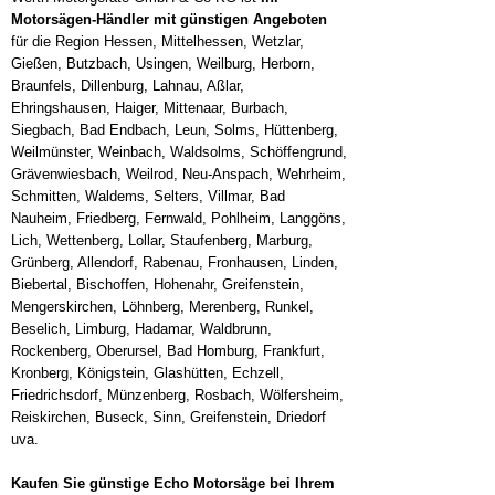
Motorsägen-Händler mit günstigen Angeboten
für die Region Hessen, Mittelhessen, Wetzlar,
Gießen, Butzbach, Usingen, Weilburg, Herborn,
Braunfels, Dillenburg, Lahnau, Aßlar,
Ehringshausen, Haiger, Mittenaar, Burbach,
Siegbach, Bad Endbach, Leun, Solms, Hüttenberg,
Weilmünster, Weinbach, Waldsolms, Schöffengrund,
Grävenwiesbach, Weilrod, Neu-Anspach, Wehrheim,
Schmitten, Waldems, Selters, Villmar, Bad
Nauheim, Friedberg, Fernwald, Pohlheim, Langgöns,
Lich, Wettenberg, Lollar, Staufenberg, Marburg,
Grünberg, Allendorf, Rabenau, Fronhausen, Linden,
Biebertal, Bischoffen, Hohenahr, Greifenstein,
Mengerskirchen, Löhnberg, Merenberg, Runkel,
Beselich, Limburg, Hadamar, Waldbrunn,
Rockenberg, Oberursel, Bad Homburg, Frankfurt,
Kronberg, Königstein, Glashütten, Echzell,
Friedrichsdorf, Münzenberg, Rosbach, Wölfersheim,
Reiskirchen, Buseck, Sinn, Greifenstein, Driedorf
uva.
Kaufen Sie günstige Echo Motorsäge bei Ihrem