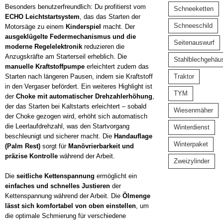
Besonders benutzerfreundlich: Du profitierst vom
Schneeketten
ECHO Leichtstartsystem
, das das Starten der
Schneeschild
Motorsäge zu einem
Kinderspiel
macht. Der
ausgeklügelte Federmechanismus und die
Seitenauswurf
moderne Regelelektronik
reduzieren die
Anzugskräfte am Starterseil erheblich. Die
Stahlblechgehäu
manuelle Kraftstoffpumpe
erleichtert zudem das
Traktor
Starten nach längeren Pausen, indem sie Kraftstoff
in den Vergaser befördert. Ein weiteres Highlight ist
TYM
der
Choke mit automatischer Drehzahlerhöhung
,
der das Starten bei Kaltstarts erleichtert – sobald
Wiesenmäher
der Choke gezogen wird, erhöht sich automatisch
die Leerlaufdrehzahl, was den Startvorgang
Winterdienst
beschleunigt und sicherer macht. Die
Handauflage
Winterpaket
(Palm Rest)
sorgt für
Manövrierbarkeit und
präzise Kontrolle
während der Arbeit.
Zweizylinder
Die
seitliche Kettenspannung
ermöglicht ein
einfaches und schnelles Justieren
der
Kettenspannung während der Arbeit. Die
Ölmenge
lässt sich komfortabel von oben einstellen
, um
die optimale Schmierung für verschiedene