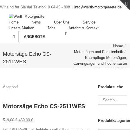
Wir sind für Sie da! Telefon: 0 64 45 - 808
|
info@werth-motorgeraete.de
Home
News
Über Uns
Service
Unsere Marken
Jobs
Anfahrt & Kontakt
ANGEBOTE
Home
/
Motorsägen und Forsttechnik
/
Motorsäge Echo CS-
Baumpflege-Motorsägen,
2511WES
Carvingsägen und Hochentaster
/
Motorsäge Echo CS-2511WES
Angebot!
Produktsuche
Motorsäge Echo CS-2511WES
519,00
€
469,00
€
Produktkategorie
inkl. 19% MwSt.
inkl. betriebsbereite Übergabe regional