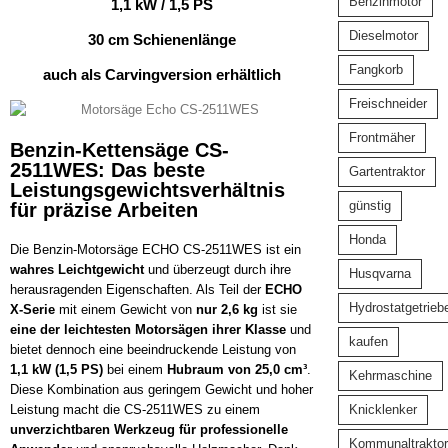
Benzinmotor
1,1 kW / 1,5 PS
Dieselmotor
30 cm Schienenlänge
Fangkorb
auch als Carvingversion erhältlich
Freischneider
Frontmäher
Benzin-Kettensäge CS-
2511WES: Das beste
Gartentraktor
Leistungsgewichtsverhältnis
günstig
für präzise Arbeiten
Honda
Die Benzin-Motorsäge ECHO CS-2511WES ist ein
wahres Leichtgewicht
und überzeugt durch ihre
Husqvarna
herausragenden Eigenschaften. Als Teil der
ECHO
Hydrostatgetrieb
X-Serie
mit einem Gewicht von
nur 2,6 kg
ist sie
eine der leichtesten Motorsägen ihrer Klasse
und
kaufen
bietet dennoch eine beeindruckende Leistung von
1,1 kW (1,5 PS)
bei einem
Hubraum von 25,0 cm³
.
Kehrmaschine
Diese Kombination aus geringem Gewicht und hoher
Knicklenker
Leistung macht die CS-2511WES zu einem
unverzichtbaren Werkzeug für professionelle
Kommunaltraktor