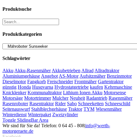
Produktsuche
Produktkategorien
Schlagwörter
Akku
Akku-Rasenmäher
Akkubetrieben
Allrad
Allradtraktor
Aluminiumgehäuse
Angebot
AS-Motor
Aufsitzmäher
Benzinmotor
Dieselmotor
Fangkorb
Freischneider
Frontmäher
Gartentraktor
günstig
Honda
Husqvarna
Hydrostatgetriebe
kaufen
Kehrmaschine
Knicklenker
Kommunaltraktor
Lithium Ionen Akku
Motorsense
Motorsäge
Motortrimmer
Mulcher
Neuheit
Radantrieb
Rasenmäher
Rasenroboter
Rasentraktor
Rider
Sabo
Schneeketten
Schneeschild
Seitenauswurf
Stahlblechgehäuse
Traktor
TYM
Wiesenmäher
Winterdienst
Winterpaket
Zweizylinder
Toggle SlidingBar Area
Wir sind für Sie da! Telefon: 0 64 45 - 808
|
info@werth-
motorgeraete.de
Facebook