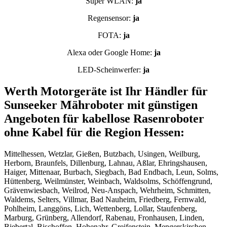
Super WLAN:
ja
Regensensor:
ja
FOTA:
ja
Alexa oder Google Home:
ja
LED-Scheinwerfer:
ja
Werth Motorgeräte ist Ihr Händler für
Sunseeker Mähroboter mit günstigen
Angeboten für kabellose Rasenroboter
ohne Kabel für die Region Hessen:
Mittelhessen, Wetzlar, Gießen, Butzbach, Usingen, Weilburg,
Herborn, Braunfels, Dillenburg, Lahnau, Aßlar, Ehringshausen,
Haiger, Mittenaar, Burbach, Siegbach, Bad Endbach, Leun, Solms,
Hüttenberg, Weilmünster, Weinbach, Waldsolms, Schöffengrund,
Grävenwiesbach, Weilrod, Neu-Anspach, Wehrheim, Schmitten,
Waldems, Selters, Villmar, Bad Nauheim, Friedberg, Fernwald,
Pohlheim, Langgöns, Lich, Wettenberg, Lollar, Staufenberg,
Marburg, Grünberg, Allendorf, Rabenau, Fronhausen, Linden,
Biebertal, Bischoffen, Hohenahr, Greifenstein, Mengerskirchen,