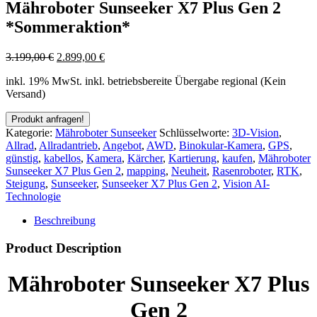
Mähroboter Sunseeker X7 Plus Gen 2
*Sommeraktion*
3.199,00
€
2.899,00
€
inkl. 19% MwSt.
inkl. betriebsbereite Übergabe regional (Kein
Versand)
Kategorie:
Mähroboter Sunseeker
Schlüsselworte:
3D-Vision
,
Allrad
,
Allradantrieb
,
Angebot
,
AWD
,
Binokular-Kamera
,
GPS
,
günstig
,
kabellos
,
Kamera
,
Kärcher
,
Kartierung
,
kaufen
,
Mähroboter
Sunseeker X7 Plus Gen 2
,
mapping
,
Neuheit
,
Rasenroboter
,
RTK
,
Steigung
,
Sunseeker
,
Sunseeker X7 Plus Gen 2
,
Vision AI-
Technologie
Beschreibung
Product Description
Mähroboter Sunseeker X7 Plus
Gen 2