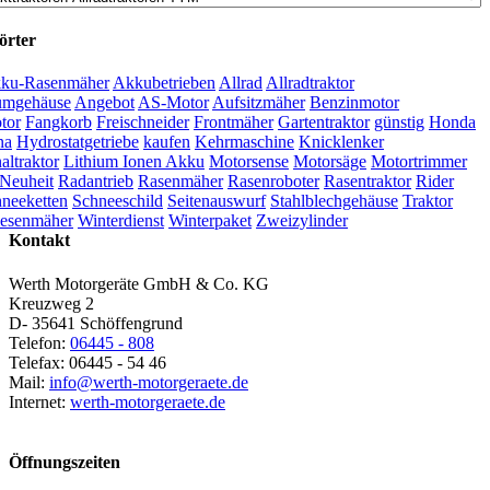
örter
ku-Rasenmäher
Akkubetrieben
Allrad
Allradtraktor
umgehäuse
Angebot
AS-Motor
Aufsitzmäher
Benzinmotor
tor
Fangkorb
Freischneider
Frontmäher
Gartentraktor
günstig
Honda
na
Hydrostatgetriebe
kaufen
Kehrmaschine
Knicklenker
ltraktor
Lithium Ionen Akku
Motorsense
Motorsäge
Motortrimmer
Neuheit
Radantrieb
Rasenmäher
Rasenroboter
Rasentraktor
Rider
neeketten
Schneeschild
Seitenauswurf
Stahlblechgehäuse
Traktor
esenmäher
Winterdienst
Winterpaket
Zweizylinder
Kontakt
Werth Motorgeräte GmbH & Co. KG
Kreuzweg 2
D- 35641 Schöffengrund
Telefon:
06445 - 808
Telefax: 06445 - 54 46
Mail:
info@werth-motorgeraete.de
Internet:
werth-motorgeraete.de
Öffnungszeiten