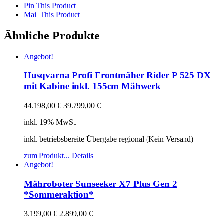
Pin This Product
Mail This Product
Ähnliche Produkte
Angebot!
Husqvarna Profi Frontmäher Rider P 525 DX
mit Kabine inkl. 155cm Mähwerk
44.198,00
€
39.799,00
€
inkl. 19% MwSt.
inkl. betriebsbereite Übergabe regional (Kein Versand)
zum Produkt...
Details
Angebot!
Mähroboter Sunseeker X7 Plus Gen 2
*Sommeraktion*
3.199,00
€
2.899,00
€