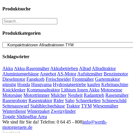
Produktsuche
Produktkategorien
Schlagwörter
Akku
Akku-Rasenmäher
Akkubetrieben
Allrad
Allradtraktor
Aluminiumgehäuse
Angebot
AS-Motor
Aufsitzmäher
Benzinmotor
Dieselmotor
Fangkorb
Freischneider
Frontmäher
Gartentraktor
günstig
Honda
Husqvarna
Hydrostatgetriebe
kaufen
Kehrmaschine
Knicklenker
Kommunaltraktor
Lithium Ionen Akku
Motorsense
Motorsäge
Motortrimmer
Mulcher
Neuheit
Radantrieb
Rasenmäher
Rasenroboter
Rasentraktor
Rider
Sabo
Schneeketten
Schneeschild
Seitenauswurf
Stahlblechgehäuse
Traktor
TYM
Wiesenmäher
Winterdienst
Winterpaket
Zweizylinder
Toggle SlidingBar Area
Wir sind für Sie da! Telefon: 0 64 45 - 808
|
info@werth-
motorgeraete.de
Facebook