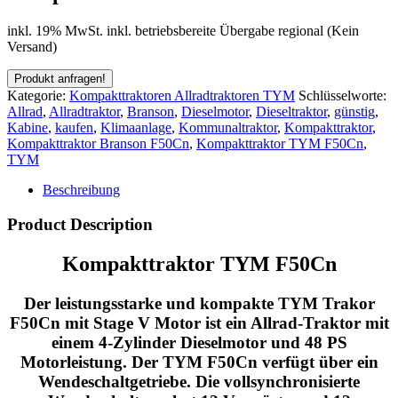
inkl. 19% MwSt.
inkl. betriebsbereite Übergabe regional (Kein
Versand)
Kategorie:
Kompakttraktoren Allradtraktoren TYM
Schlüsselworte:
Allrad
,
Allradtraktor
,
Branson
,
Dieselmotor
,
Dieseltraktor
,
günstig
,
Kabine
,
kaufen
,
Klimaanlage
,
Kommunaltraktor
,
Kompakttraktor
,
Kompakttraktor Branson F50Cn
,
Kompakttraktor TYM F50Cn
,
TYM
Beschreibung
Product Description
Kompakttraktor TYM F50Cn
Der leistungsstarke und kompakte TYM Trakor
F50Cn mit Stage V Motor ist ein
Allrad-Traktor
mit
einem
4-Zylinder Dieselmotor und 48 PS
Motorleistung
. Der TYM F50Cn verfügt über ein
Wendeschaltgetriebe. Die
vollsynchronisierte