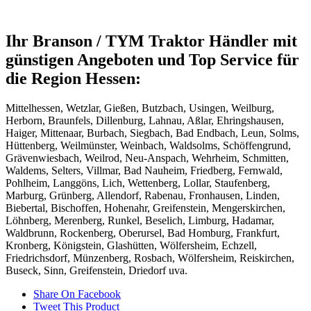
Ihr Branson / TYM Traktor Händler mit
günstigen Angeboten und Top Service für
die Region Hessen:
Mittelhessen, Wetzlar, Gießen, Butzbach, Usingen, Weilburg,
Herborn, Braunfels, Dillenburg, Lahnau, Aßlar, Ehringshausen,
Haiger, Mittenaar, Burbach, Siegbach, Bad Endbach, Leun, Solms,
Hüttenberg, Weilmünster, Weinbach, Waldsolms, Schöffengrund,
Grävenwiesbach, Weilrod, Neu-Anspach, Wehrheim, Schmitten,
Waldems, Selters, Villmar, Bad Nauheim, Friedberg, Fernwald,
Pohlheim, Langgöns, Lich, Wettenberg, Lollar, Staufenberg,
Marburg, Grünberg, Allendorf, Rabenau, Fronhausen, Linden,
Biebertal, Bischoffen, Hohenahr, Greifenstein, Mengerskirchen,
Löhnberg, Merenberg, Runkel, Beselich, Limburg, Hadamar,
Waldbrunn, Rockenberg, Oberursel, Bad Homburg, Frankfurt,
Kronberg, Königstein, Glashütten, Wölfersheim, Echzell,
Friedrichsdorf, Münzenberg, Rosbach, Wölfersheim, Reiskirchen,
Buseck, Sinn, Greifenstein, Driedorf uva.
Share On Facebook
Tweet This Product