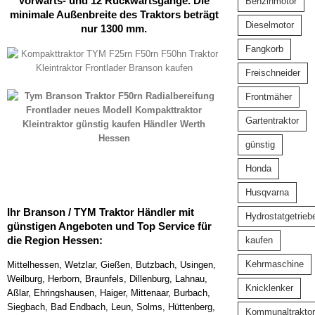
Vorwärts- und 12 Rückwärtsgänge. Die
Benzinmotor
minimale Außenbreite des Traktors beträgt
Dieselmotor
nur 1300 mm.
Fangkorb
Freischneider
Frontmäher
Gartentraktor
günstig
Honda
Husqvarna
Ihr Branson / TYM Traktor Händler mit
Hydrostatgetrieb
günstigen Angeboten und Top Service für
die Region Hessen:
kaufen
Kehrmaschine
Mittelhessen, Wetzlar, Gießen, Butzbach, Usingen,
Weilburg, Herborn, Braunfels, Dillenburg, Lahnau,
Knicklenker
Aßlar, Ehringshausen, Haiger, Mittenaar, Burbach,
Siegbach, Bad Endbach, Leun, Solms, Hüttenberg,
Kommunaltraktor