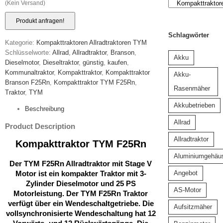
(Kein Versand)
Schlagwörter
Kategorie:
Kompakttraktoren Allradtraktoren TYM
Schlüsselworte:
Allrad
,
Allradtraktor
,
Branson
,
Akku
Dieselmotor
,
Dieseltraktor
,
günstig
,
kaufen
,
Kommunaltraktor
,
Kompakttraktor
,
Kompakttraktor
Akku-
Branson F25Rn
,
Kompakttraktor TYM F25Rn
,
Rasenmäher
Traktor
,
TYM
Akkubetrieben
Beschreibung
Allrad
Product Description
Allradtraktor
Kompakttraktor TYM F25Rn
Aluminiumgehäu
Der TYM F25Rn Allradtraktor mit Stage V
Angebot
Motor ist ein kompakter Traktor mit
3-
Zylinder Dieselmotor und 25 PS
AS-Motor
Motorleistung.
Der TYM F25Rn Traktor
verfügt über ein Wendeschaltgetriebe.
Die
Aufsitzmäher
vollsynchronisierte Wendeschaltung
hat 12