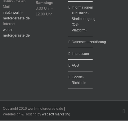
06445 - 54 46
Samstags
Mail:
Informationen
8.00 Uhr –
info@werth-
zur Online-
12.00 Uhr
motorgeraete.de
Streitbeilegung
Internet:
(OS-
werth-
Plattform)
motorgeraete.de
Datenschutzerklärung
Impressum
AGB
Cookie-
Richtlinie
Copyright 2016 werth-motorgeraete.de |
F
Webdesign & Hosting by
websoft marketing