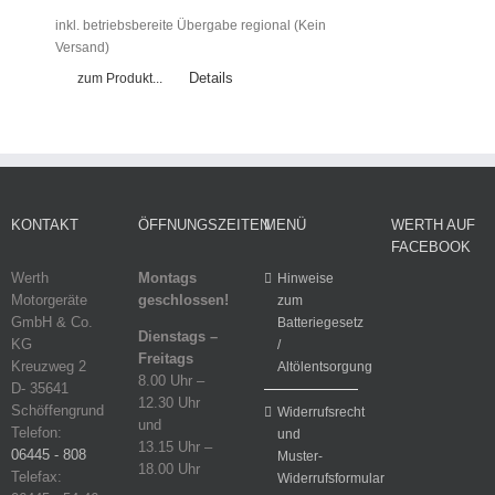
inkl. betriebsbereite Übergabe regional (Kein
Versand)
Details
zum Produkt...
KONTAKT
ÖFFNUNGSZEITEN
MENÜ
WERTH AUF
FACEBOOK
Werth
Montags
Hinweise
Motorgeräte
geschlossen!
zum
GmbH & Co.
Batteriegesetz
Dienstags –
KG
/
Freitags
Kreuzweg 2
Altölentsorgung
8.00 Uhr –
D- 35641
12.30 Uhr
Schöffengrund
Widerrufsrecht
und
Telefon:
und
13.15 Uhr –
06445 - 808
Muster-
18.00 Uhr
Telefax:
Widerrufsformular