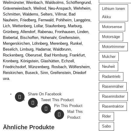
Weilmünster, Weinbach, Waldsolms, Schöffengrund,
Grävenwiesbach, Weilrod, Neu-Anspach, Wehrheim,
Lithium Ionen
Schmitten, Waldems, Selters, Villmar, Bad
Akku
Nauheim, Friedberg, Fernwald, Pohlheim, Langgöns,
Lich, Wettenberg, Lollar, Staufenberg, Marburg,
Motorsense
Grünberg, Allendorf, Rabenau, Fronhausen, Linden,
Motorsäge
Biebertal, Bischoffen, Hohenahr, Greifenstein,
Mengerskirchen, Löhnberg, Merenberg, Runkel,
Motortrimmer
Beselich, Limburg, Hadamar, Waldbrunn,
Rockenberg, Oberursel, Bad Homburg, Frankfurt,
Mulcher
Kronberg, Königstein, Glashütten, Echzell,
Neuheit
Friedrichsdorf, Münzenberg, Rosbach, Wölfersheim,
Reiskirchen, Buseck, Sinn, Greifenstein, Driedorf
Radantrieb
uva.
Rasenmäher
Share On Facebook
Rasenroboter
Tweet This Product
Pin This Product
Rasentraktor
Mail This
Rider
Product
Ähnliche Produkte
Sabo