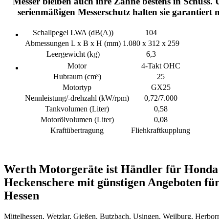
Messer bleiben auch ihre Zähne bestens in Schuss.
serienmäßigen Messerschutz halten sie garantiert n
Schallpegel LWA (dB(A))
104
Abmessungen L x B x H (mm)
1.080 x 312 x 259
Leergewicht (kg)
6,3
Motor
4-Takt OHC
Hubraum (cm³)
25
Motortyp
GX25
Nennleistung/-drehzahl (kW/rpm)
0,72/7.000
Tankvolumen (Liter)
0,58
Motorölvolumen (Liter)
0,08
Kraftübertragung
Fliehkraftkupplung
Werth Motorgeräte ist Händler für Honda
Heckenschere mit günstigen Angeboten für
Hessen
Mittelhessen, Wetzlar, Gießen, Butzbach, Usingen, Weilburg, Herborn