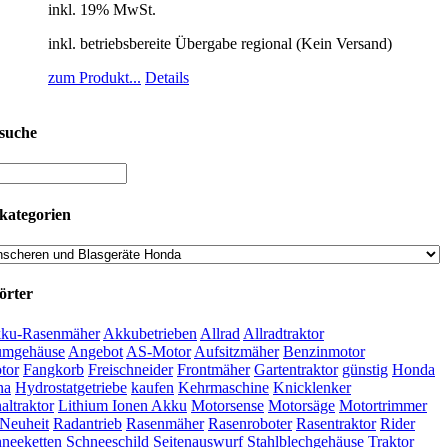
inkl. 19% MwSt.
inkl. betriebsbereite Übergabe regional (Kein Versand)
zum Produkt...
Details
suche
kategorien
örter
ku-Rasenmäher
Akkubetrieben
Allrad
Allradtraktor
umgehäuse
Angebot
AS-Motor
Aufsitzmäher
Benzinmotor
tor
Fangkorb
Freischneider
Frontmäher
Gartentraktor
günstig
Honda
na
Hydrostatgetriebe
kaufen
Kehrmaschine
Knicklenker
ltraktor
Lithium Ionen Akku
Motorsense
Motorsäge
Motortrimmer
Neuheit
Radantrieb
Rasenmäher
Rasenroboter
Rasentraktor
Rider
neeketten
Schneeschild
Seitenauswurf
Stahlblechgehäuse
Traktor