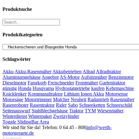
Produktsuche
Produktkategorien
Schlagwörter
Akku
Akku-Rasenmäher
Akkubetrieben
Allrad
Allradtraktor
Aluminiumgehäuse
Angebot
AS-Motor
Aufsitzmäher
Benzinmotor
Dieselmotor
Fangkorb
Freischneider
Frontmäher
Gartentraktor
günstig
Honda
Husqvarna
Hydrostatgetriebe
kaufen
Kehrmaschine
Knicklenker
Kommunaltraktor
Lithium Ionen Akku
Motorsense
Motorsäge
Motortrimmer
Mulcher
Neuheit
Radantrieb
Rasenmäher
Rasenroboter
Rasentraktor
Rider
Sabo
Schneeketten
Schneeschild
Seitenauswurf
Stahlblechgehäuse
Traktor
TYM
Wiesenmäher
Winterdienst
Winterpaket
Zweizylinder
Toggle SlidingBar Area
Wir sind für Sie da! Telefon: 0 64 45 - 808
|
info@werth-
motorgeraete.de
Facebook