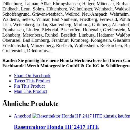
Dillenburg, Lahnau, Aßlar, Ehringshausen, Haiger, Mittenaar, Burba
Endbach, Leun, Solms, Hüttenberg, Weilmünster, Weinbach, Waldso
Schöffengrund, Grävenwiesbach, Weilrod, Neu-Anspach, Wehrheim,
Waldems, Selters, Villmar, Bad Nauheim, Friedberg, Fernwald, Pohl
Lich, Wettenberg, Lollar, Staufenberg, Marburg, Grünberg, Allendor
Fronhausen, Linden, Biebertal, Bischoffen, Hohenahr, Greifenstein, 
Löhnberg, Merenberg, Runkel, Beselich, Limburg, Hadamar, Waldbr
Oberursel, Bad Homburg, Frankfurt, Kronberg, Königstein, Glashütte
Friedrichsdorf, Münzenberg, Rosbach, Wölfersheim, Reiskirchen, Bu
Greifenstein, Driedorf uva.
Kaufen Sie günstig ihre neue Honda Heckenschere bei Ihrem Gar
Fachhandel Werth Motorgeräte GmbH & Co KG in Schöffengru
Share On Facebook
Tweet This Product
Pin This Product
Mail This Product
Ähnliche Produkte
Angebot!
Rasentraktor Honda HF 2417 HTE