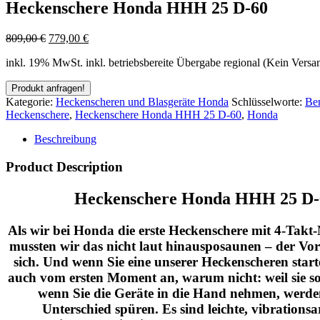
Heckenschere Honda HHH 25 D-60
809,00
€
779,00
€
inkl. 19% MwSt.
inkl. betriebsbereite Übergabe regional (Kein Versa
Kategorie:
Heckenscheren und Blasgeräte Honda
Schlüsselworte:
Be
Heckenschere
,
Heckenschere Honda HHH 25 D-60
,
Honda
Beschreibung
Product Description
Heckenschere Honda HHH 25 D-
Als wir bei Honda die erste Heckenschere mit 4-Takt
mussten wir das nicht laut hinausposaunen – der Vort
sich. Und wenn Sie eine unserer Heckenscheren start
auch vom ersten Moment an, warum nicht: weil sie so l
wenn Sie die Geräte in die Hand nehmen, werde
Unterschied spüren. Es sind leichte, vibration