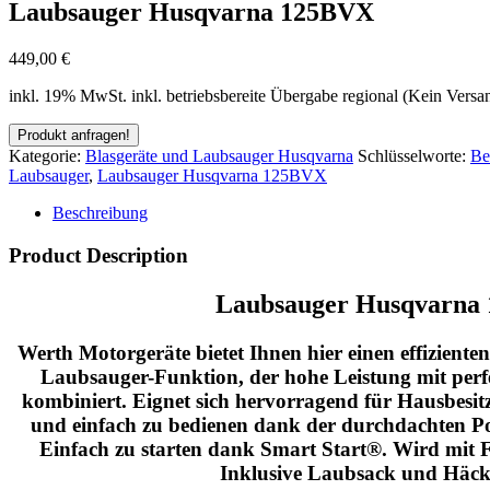
Laubsauger Husqvarna 125BVX
449,00
€
inkl. 19% MwSt.
inkl. betriebsbereite Übergabe regional (Kein Versa
Kategorie:
Blasgeräte und Laubsauger Husqvarna
Schlüsselworte:
Be
Laubsauger
,
Laubsauger Husqvarna 125BVX
Beschreibung
Product Description
Laubsauger Husqvarna
Werth Motorgeräte bietet Ihnen hier einen effizient
Laubsauger-Funktion, der hohe Leistung mit perf
kombiniert. Eignet sich hervorragend für Hausbesit
und einfach zu bedienen dank der durchdachten Pos
Einfach zu starten dank Smart Start®. Wird mit F
Inklusive Laubsack und Häcks