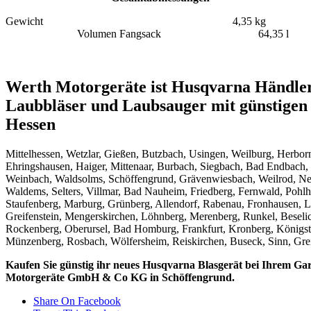
Gewicht
4,35 kg
Volumen Fangsack
64,35 l
Werth Motorgeräte ist Husqvarna Händler 
Laubbläser und Laubsauger mit günstigen 
Hessen
Mittelhessen, Wetzlar, Gießen, Butzbach, Usingen, Weilburg, Herborn
Ehringshausen, Haiger, Mittenaar, Burbach, Siegbach, Bad Endbach,
Weinbach, Waldsolms, Schöffengrund, Grävenwiesbach, Weilrod, N
Waldems, Selters, Villmar, Bad Nauheim, Friedberg, Fernwald, Pohlh
Staufenberg, Marburg, Grünberg, Allendorf, Rabenau, Fronhausen, Li
Greifenstein, Mengerskirchen, Löhnberg, Merenberg, Runkel, Besel
Rockenberg, Oberursel, Bad Homburg, Frankfurt, Kronberg, Königstei
Münzenberg, Rosbach, Wölfersheim, Reiskirchen, Buseck, Sinn, Greif
Kaufen Sie günstig ihr neues Husqvarna Blasgerät bei Ihrem G
Motorgeräte GmbH & Co KG in Schöffengrund.
Share On Facebook