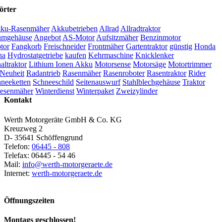
örter
ku-Rasenmäher
Akkubetrieben
Allrad
Allradtraktor
umgehäuse
Angebot
AS-Motor
Aufsitzmäher
Benzinmotor
tor
Fangkorb
Freischneider
Frontmäher
Gartentraktor
günstig
Honda
na
Hydrostatgetriebe
kaufen
Kehrmaschine
Knicklenker
ltraktor
Lithium Ionen Akku
Motorsense
Motorsäge
Motortrimmer
Neuheit
Radantrieb
Rasenmäher
Rasenroboter
Rasentraktor
Rider
neeketten
Schneeschild
Seitenauswurf
Stahlblechgehäuse
Traktor
esenmäher
Winterdienst
Winterpaket
Zweizylinder
Kontakt
Werth Motorgeräte GmbH & Co. KG
Kreuzweg 2
D- 35641 Schöffengrund
Telefon:
06445 - 808
Telefax: 06445 - 54 46
Mail:
info@werth-motorgeraete.de
Internet:
werth-motorgeraete.de
Öffnungszeiten
Montags geschlossen!