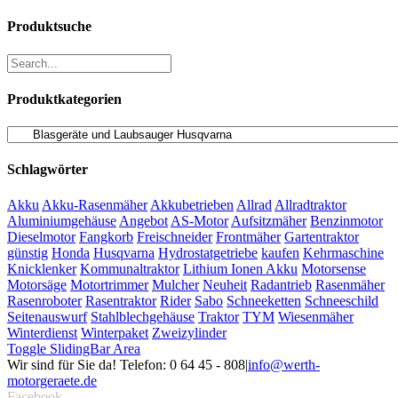
Produktsuche
Produktkategorien
Schlagwörter
Akku
Akku-Rasenmäher
Akkubetrieben
Allrad
Allradtraktor
Aluminiumgehäuse
Angebot
AS-Motor
Aufsitzmäher
Benzinmotor
Dieselmotor
Fangkorb
Freischneider
Frontmäher
Gartentraktor
günstig
Honda
Husqvarna
Hydrostatgetriebe
kaufen
Kehrmaschine
Knicklenker
Kommunaltraktor
Lithium Ionen Akku
Motorsense
Motorsäge
Motortrimmer
Mulcher
Neuheit
Radantrieb
Rasenmäher
Rasenroboter
Rasentraktor
Rider
Sabo
Schneeketten
Schneeschild
Seitenauswurf
Stahlblechgehäuse
Traktor
TYM
Wiesenmäher
Winterdienst
Winterpaket
Zweizylinder
Toggle SlidingBar Area
Wir sind für Sie da! Telefon: 0 64 45 - 808
|
info@werth-
motorgeraete.de
Facebook