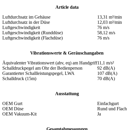
Article data
Luftdurchsatz im Gehäuse
13,31 m³/min
Luftdurchsatz in der Düse
12,03 m³/min
Luftgeschwindigkeit
76 m/s
Luftgeschwindigkeit (Runddüse)
58,12 m/s
Luftgeschwindigkeit (Flachdüse)
76 m/s
Vibrationswerte & Geräuschangaben
Äquivalenter Vibrationswert (ahv, eq) am Handgriff
11,1 m/s²
Schalldruckpegel am Ohr der Bedienperson
92 dB(A)
Garantierter Schallleistungspegel, LWA
107 dB(A)
Schalldruck (15m)
70 dB(A)
Ausstattung
OEM Gurt
Einfachgurt
OEM Düse
Rund und Flach
OEM Vakuum-Kit
Ja
Gesamtabmessungen