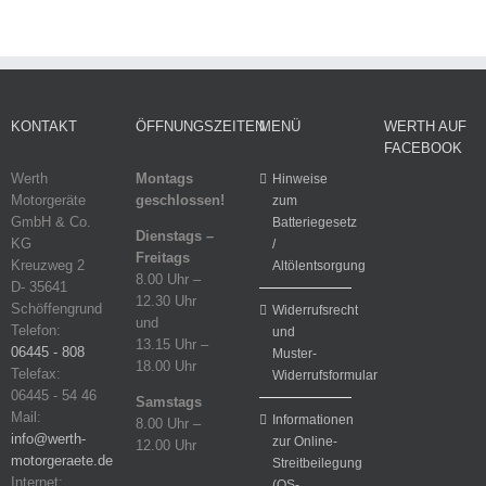
KONTAKT
ÖFFNUNGSZEITEN
MENÜ
WERTH AUF
FACEBOOK
Werth
Montags
Hinweise
Motorgeräte
geschlossen!
zum
GmbH & Co.
Batteriegesetz
Dienstags –
KG
/
Freitags
Kreuzweg 2
Altölentsorgung
8.00 Uhr –
D- 35641
12.30 Uhr
Schöffengrund
Widerrufsrecht
und
Telefon:
und
13.15 Uhr –
06445 - 808
Muster-
18.00 Uhr
Telefax:
Widerrufsformular
06445 - 54 46
Samstags
Mail:
Informationen
8.00 Uhr –
info@werth-
zur Online-
12.00 Uhr
motorgeraete.de
Streitbeilegung
Internet:
(OS-