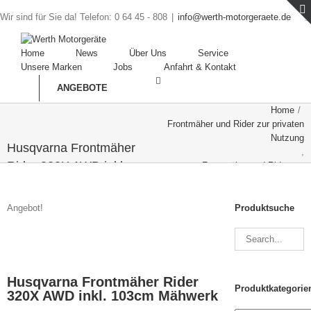
Wir sind für Sie da! Telefon: 0 64 45 - 808
|
info@werth-motorgeraete.de
Home
News
Über Uns
Service
Unsere Marken
Jobs
Anfahrt & Kontakt
ANGEBOTE
Home
/
Frontmäher und Rider zur privaten
Nutzung
Husqvarna Frontmäher
,
Rider 320X AWD inkl.
Frontmäher und Rider zur
semiprofessionellen Nutzung
103cm Mähwerk
/
Husqvarna Frontmäher Rider 320X
Angebot!
Produktsuche
AWD inkl. 103cm Mähwerk
Husqvarna Frontmäher Rider
Produktkategorie
320X AWD inkl. 103cm Mähwerk