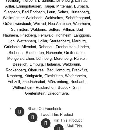
Weilburg, Herborn, Braunfels, Dillenburg, Lahnau,
Aßlar, Ehringshausen, Haiger, Mittenaar, Burbach,
Siegbach, Bad Endbach, Leun, Solms, Hüttenberg,
Weilmünster, Weinbach, Waldsolms, Schöffengrund,
Grävenwiesbach, Weilrod, Neu-Anspach, Wehrheim,
Schmitten, Waldems, Selters, Villmar, Bad
Nauheim, Friedberg, Fernwald, Pohlheim, Langgöns,
Lich, Wettenberg, Lollar, Staufenberg, Marburg,
Grünberg, Allendorf, Rabenau, Fronhausen, Linden,
Biebertal, Bischoffen, Hohenahr, Greifenstein,
Mengerskirchen, Löhnberg, Merenberg, Runkel,
Beselich, Limburg, Hadamar, Waldbrunn,
Rockenberg, Oberursel, Bad Homburg, Frankfurt,
Kronberg, Königstein, Glashütten, Wölfersheim,
Echzell, Friedrichsdorf, Münzenberg, Rosbach,
Wölfersheim, Reiskirchen, Buseck, Sinn,
Greifenstein, Driedorf uva.
Share On Facebook
Tweet This Product
Pin This Product
Mail This