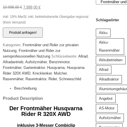
10.098,00
€
7.899,00
€
inkl. 19% MwSt.
inkl. betriebsbereite Übergabe regional
Schlagwörter
(Kein Versand)
Akku
Akku-
Kategorien:
Frontmäher und Rider zur privaten
Rasenmäher
Nutzung
,
Frontmäher und Rider zur
semiprofessionellen Nutzung
Schlüsselworte:
Allrad
,
Akkubetrieben
Allradantrieb
,
Aufsitzmäher
,
Benzinmotor
,
Frontmäher
,
Gartentraktor
,
Husqvarna
,
Husqvarna
Allrad
Rider 320X AWD
,
Knicklenker
,
Mulcher
,
Rasenmäher
,
Rasentraktor
,
Rider
,
Schneeschild
Allradtraktor
Beschreibung
Aluminiumgehäu
Product Description
Angebot
Der Frontmäher Husqvarna
AS-Motor
Rider R 320X AWD
Aufsitzmäher
inklusive 3-Messer Combiclip