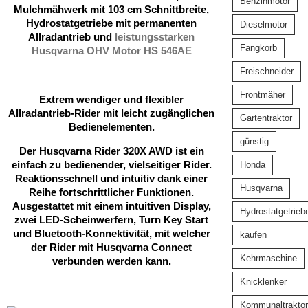
Benzinmotor
Mulchmähwerk mit 103 cm Schnittbreite,
Hydrostatgetriebe mit permanenten
Dieselmotor
Allradantrieb und
leistungsstarken
Fangkorb
Husqvarna OHV Motor HS 546AE
Freischneider
Frontmäher
Extrem wendiger und flexibler
Allradantrieb-Rider mit leicht zugänglichen
Gartentraktor
Bedienelementen.
günstig
Der Husqvarna Rider 320X AWD ist ein
einfach zu bedienender, vielseitiger Rider.
Honda
Reaktionsschnell und intuitiv dank einer
Husqvarna
Reihe fortschrittlicher Funktionen.
Ausgestattet mit einem intuitiven Display,
Hydrostatgetrieb
zwei LED-Scheinwerfern, Turn Key Start
und Bluetooth-Konnektivität, mit welcher
kaufen
der Rider mit Husqvarna Connect
Kehrmaschine
verbunden werden kann.
Knicklenker
Kommunaltraktor