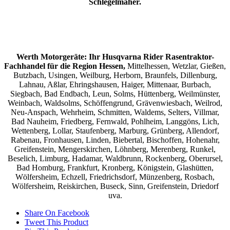
Schlegelmäher.
Werth Motorgeräte: Ihr Husqvarna Rider Rasentraktor-
Fachhandel für die Region Hessen,
Mittelhessen, Wetzlar, Gießen,
Butzbach, Usingen, Weilburg, Herborn, Braunfels, Dillenburg,
Lahnau, Aßlar, Ehringshausen, Haiger, Mittenaar, Burbach,
Siegbach, Bad Endbach, Leun, Solms, Hüttenberg, Weilmünster,
Weinbach, Waldsolms, Schöffengrund, Grävenwiesbach, Weilrod,
Neu-Anspach, Wehrheim, Schmitten, Waldems, Selters, Villmar,
Bad Nauheim, Friedberg, Fernwald, Pohlheim, Langgöns, Lich,
Wettenberg, Lollar, Staufenberg, Marburg, Grünberg, Allendorf,
Rabenau, Fronhausen, Linden, Biebertal, Bischoffen, Hohenahr,
Greifenstein, Mengerskirchen, Löhnberg, Merenberg, Runkel,
Beselich, Limburg, Hadamar, Waldbrunn, Rockenberg, Oberursel,
Bad Homburg, Frankfurt, Kronberg, Königstein, Glashütten,
Wölfersheim, Echzell, Friedrichsdorf, Münzenberg, Rosbach,
Wölfersheim, Reiskirchen, Buseck, Sinn, Greifenstein, Driedorf
uva.
Share On Facebook
Tweet This Product