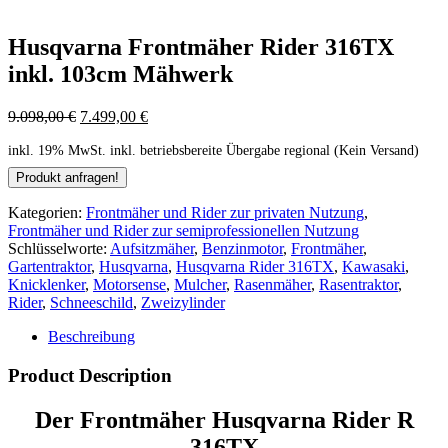
Husqvarna Frontmäher Rider 316TX
inkl. 103cm Mähwerk
9.098,00
€
7.499,00
€
inkl. 19% MwSt.
inkl. betriebsbereite Übergabe regional (Kein Versand)
Kategorien:
Frontmäher und Rider zur privaten Nutzung
,
Frontmäher und Rider zur semiprofessionellen Nutzung
Schlüsselworte:
Aufsitzmäher
,
Benzinmotor
,
Frontmäher
,
Gartentraktor
,
Husqvarna
,
Husqvarna Rider 316TX
,
Kawasaki
,
Knicklenker
,
Motorsense
,
Mulcher
,
Rasenmäher
,
Rasentraktor
,
Rider
,
Schneeschild
,
Zweizylinder
Beschreibung
Product Description
Der Frontmäher Husqvarna Rider R
316TX