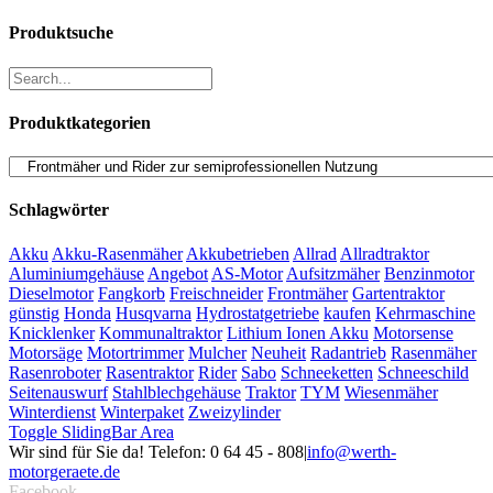
Produktsuche
Produktkategorien
Schlagwörter
Akku
Akku-Rasenmäher
Akkubetrieben
Allrad
Allradtraktor
Aluminiumgehäuse
Angebot
AS-Motor
Aufsitzmäher
Benzinmotor
Dieselmotor
Fangkorb
Freischneider
Frontmäher
Gartentraktor
günstig
Honda
Husqvarna
Hydrostatgetriebe
kaufen
Kehrmaschine
Knicklenker
Kommunaltraktor
Lithium Ionen Akku
Motorsense
Motorsäge
Motortrimmer
Mulcher
Neuheit
Radantrieb
Rasenmäher
Rasenroboter
Rasentraktor
Rider
Sabo
Schneeketten
Schneeschild
Seitenauswurf
Stahlblechgehäuse
Traktor
TYM
Wiesenmäher
Winterdienst
Winterpaket
Zweizylinder
Toggle SlidingBar Area
Wir sind für Sie da! Telefon: 0 64 45 - 808
|
info@werth-
motorgeraete.de
Facebook