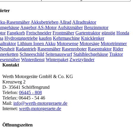
örter
ku-Rasenmäher
Akkubetrieben
Allrad
Allradtraktor
umgehäuse
Angebot
AS-Motor
Aufsitzmäher
Benzinmotor
tor
Fangkorb
Freischneider
Frontmäher
Gartentraktor
günstig
Honda
na
Hydrostatgetriebe
kaufen
Kehrmaschine
Knicklenker
ltraktor
Lithium Ionen Akku
Motorsense
Motorsäge
Motortrimmer
Neuheit
Radantrieb
Rasenmäher
Rasenroboter
Rasentraktor
Rider
neeketten
Schneeschild
Seitenauswurf
Stahlblechgehäuse
Traktor
esenmäher
Winterdienst
Winterpaket
Zweizylinder
Kontakt
Werth Motorgeräte GmbH & Co. KG
Kreuzweg 2
D- 35641 Schöffengrund
Telefon:
06445 - 808
Telefax: 06445 - 54 46
Mail:
info@werth-motorgeraete.de
Internet:
werth-motorgeraete.de
Öffnungszeiten