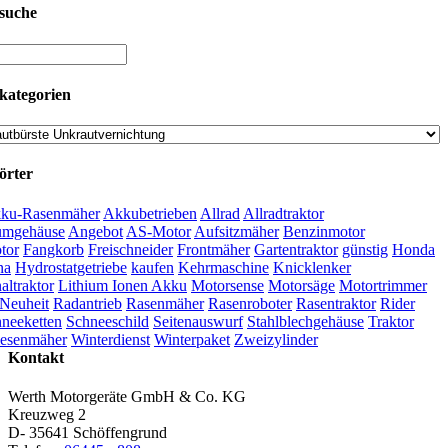
suche
kategorien
örter
ku-Rasenmäher
Akkubetrieben
Allrad
Allradtraktor
umgehäuse
Angebot
AS-Motor
Aufsitzmäher
Benzinmotor
tor
Fangkorb
Freischneider
Frontmäher
Gartentraktor
günstig
Honda
na
Hydrostatgetriebe
kaufen
Kehrmaschine
Knicklenker
ltraktor
Lithium Ionen Akku
Motorsense
Motorsäge
Motortrimmer
Neuheit
Radantrieb
Rasenmäher
Rasenroboter
Rasentraktor
Rider
neeketten
Schneeschild
Seitenauswurf
Stahlblechgehäuse
Traktor
esenmäher
Winterdienst
Winterpaket
Zweizylinder
Kontakt
Werth Motorgeräte GmbH & Co. KG
Kreuzweg 2
D- 35641 Schöffengrund