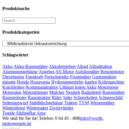
Produktsuche
Produktkategorien
Schlagwörter
Akku
Akku-Rasenmäher
Akkubetrieben
Allrad
Allradtraktor
Aluminiumgehäuse
Angebot
AS-Motor
Aufsitzmäher
Benzinmotor
Dieselmotor
Fangkorb
Freischneider
Frontmäher
Gartentraktor
günstig
Honda
Husqvarna
Hydrostatgetriebe
kaufen
Kehrmaschine
Knicklenker
Kommunaltraktor
Lithium Ionen Akku
Motorsense
Motorsäge
Motortrimmer
Mulcher
Neuheit
Radantrieb
Rasenmäher
Rasenroboter
Rasentraktor
Rider
Sabo
Schneeketten
Schneeschild
Seitenauswurf
Stahlblechgehäuse
Traktor
TYM
Wiesenmäher
Winterdienst
Winterpaket
Zweizylinder
Toggle SlidingBar Area
Wir sind für Sie da! Telefon: 0 64 45 - 808
|
info@werth-
motorgeraete.de
Facebook