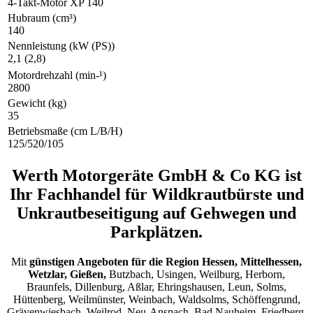
4-Takt-Motor XP 140
Hubraum (cm³)
140
Nennleistung (kW (PS))
2,1 (2,8)
Motordrehzahl (min-¹)
2800
Gewicht (kg)
35
Betriebsmaße (cm L/B/H)
125/520/105
Werth Motorgeräte GmbH & Co KG ist
Ihr Fachhandel für Wildkrautbürste und
Unkrautbeseitigung auf Gehwegen und
Parkplätzen.
Mit
günstigen Angeboten für die Region Hessen, Mittelhessen,
Wetzlar, Gießen,
Butzbach, Usingen, Weilburg, Herborn,
Braunfels, Dillenburg, Aßlar, Ehringshausen, Leun, Solms,
Hüttenberg, Weilmünster, Weinbach, Waldsolms, Schöffengrund,
Grävenwiesbach, Weilrod, Neu-Anspach, Bad Nauheim, Friedberg,