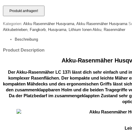
Kategorien:
Akku Rasenmäher Husqvarna
,
Akku Rasenmäher Husqvarna
S
Akkubetrieben
,
Fangkorb
,
Husqvarna
,
Lithium Ionen Akku
,
Rasenmäher
Beschreibung
Product Description
Akku-Rasenmäher Husqva
Der Akku-Rasenmäher LC 137i lässt dich sehr einfach und in
komplexer Rasenflächen. Der kompakte und leichte Mäher er
kompakten Mähdecks und des ergonomischen Griffs lässt sich
den zusammenklappbaren Holm und die beiden Tragegriffe vor
Da der Platzbedarf im zusammengeklappten Zustand sehr geri
opti
Lei