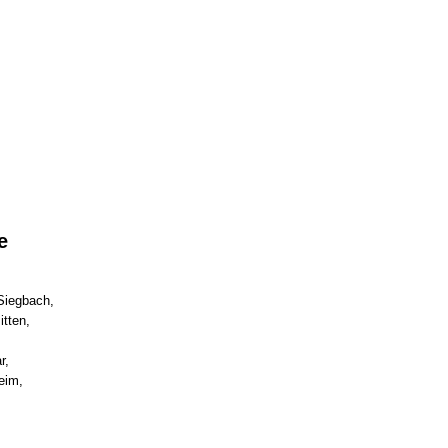
e
 Siegbach,
tten,
r,
eim,