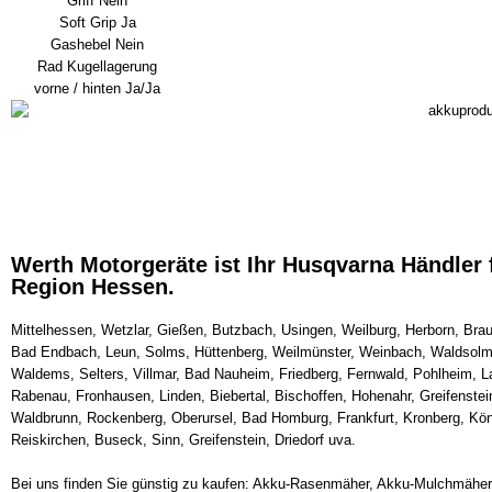
Griff Nein
Soft Grip Ja
Gashebel Nein
Rad Kugellagerung
vorne / hinten Ja/Ja
Werth Motorgeräte ist Ihr Husqvarna Händler
Region Hessen.
Mittelhessen, Wetzlar, Gießen, Butzbach, Usingen, Weilburg, Herborn, Braun
Bad Endbach, Leun, Solms, Hüttenberg, Weilmünster, Weinbach, Waldsolm
Waldems, Selters, Villmar, Bad Nauheim, Friedberg, Fernwald, Pohlheim, La
Rabenau, Fronhausen, Linden, Biebertal, Bischoffen, Hohenahr, Greifenste
Waldbrunn, Rockenberg, Oberursel, Bad Homburg, Frankfurt, Kronberg, Köni
Reiskirchen, Buseck, Sinn, Greifenstein, Driedorf uva.
Bei uns finden Sie günstig zu kaufen: Akku-Rasenmäher, Akku-Mulchmäher