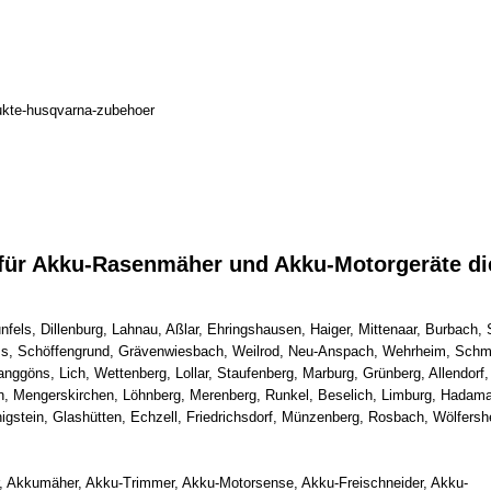
 für Akku-Rasenmäher und Akku-Motorgeräte di
fels, Dillenburg, Lahnau, Aßlar, Ehringshausen, Haiger, Mittenaar, Burbach,
s, Schöffengrund, Grävenwiesbach, Weilrod, Neu-Anspach, Wehrheim, Schmi
nggöns, Lich, Wettenberg, Lollar, Staufenberg, Marburg, Grünberg, Allendorf,
in, Mengerskirchen, Löhnberg, Merenberg, Runkel, Beselich, Limburg, Hadama
gstein, Glashütten, Echzell, Friedrichsdorf, Münzenberg, Rosbach, Wölfersh
, Akkumäher, Akku-Trimmer, Akku-Motorsense, Akku-Freischneider, Akku-