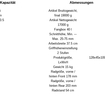
Kapazität
Abmessungen
i
Artikel Bruttogewicht,
n
final
19000 g
0.5
Artikel Nettogewicht
17000 g
Fangbox
40 l
Schnitthöhe, Min. –-
Max.
25-75 mm
Arbeitsbreite
37.5 cm
Griffhöheneinstellung
2 Stufen
Produktgröße,
128x45x10
LxWxH
Gewicht
15 kg
Radgröße, vorne /
hinten Front
178 mm
Radgröße, vorne /
hinten Rear
203 mm
Radstand
54 cm