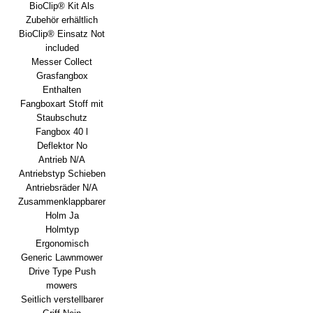
BioClip® Kit Als
Zubehör erhältlich
BioClip® Einsatz Not
included
Messer Collect
Grasfangbox
Enthalten
Fangboxart Stoff mit
Staubschutz
Fangbox 40 l
Deflektor No
Antrieb N/A
Antriebstyp Schieben
Antriebsräder N/A
Zusammenklappbarer
Holm Ja
Holmtyp
Ergonomisch
Generic Lawnmower
Drive Type Push
mowers
Seitlich verstellbarer