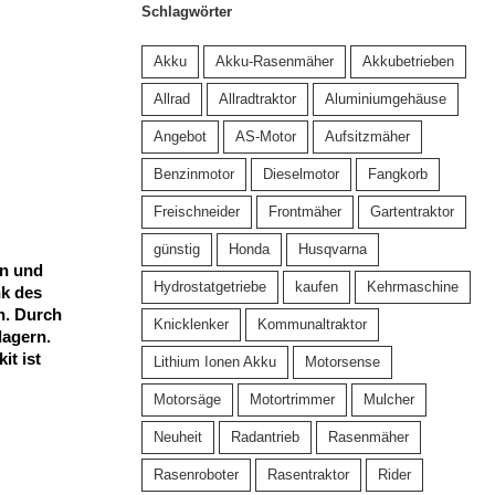
Schlagwörter
Akku
Akku-Rasenmäher
Akkubetrieben
Allrad
Allradtraktor
Aluminiumgehäuse
Angebot
AS-Motor
Aufsitzmäher
Benzinmotor
Dieselmotor
Fangkorb
Freischneider
Frontmäher
Gartentraktor
günstig
Honda
Husqvarna
en und
Hydrostatgetriebe
kaufen
Kehrmaschine
nk des
n. Durch
Knicklenker
Kommunaltraktor
lagern.
it ist
Lithium Ionen Akku
Motorsense
Motorsäge
Motortrimmer
Mulcher
Neuheit
Radantrieb
Rasenmäher
Rasenroboter
Rasentraktor
Rider